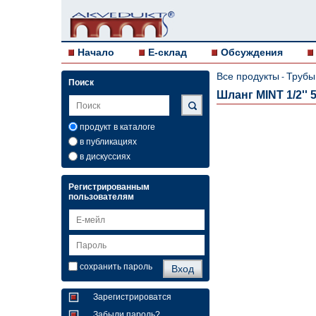
Начало
E-склад
Обсуждения
Все продукты
Трубы
-
Поиск
Шланг MINT 1/2'' 
продукт в каталоге
в публикациях
в дискуссиях
Регистрированным
пользователям
сохранить пароль
Зарегистрироватся
Забыли пароль?