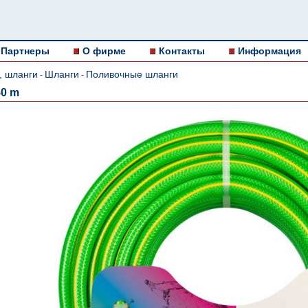
Партнеры
О фирме
Контакты
Информация
, шланги
Шланги
Поливочные шланги
-
-
50 m