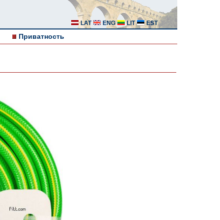
LAT
ENG
LIT
EST
Приватность