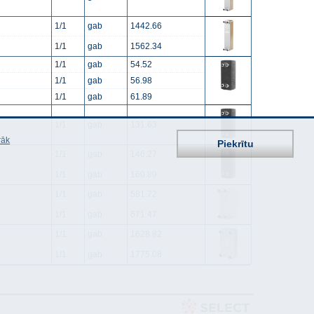
1/1
gab
1442.66
1/1
gab
1562.34
1/1
gab
54.52
1/1
gab
56.98
1/1
gab
61.89
1/1
gab
131.63
rāk
Piekrītu
1/1
gab
146.27
1/1
gab
160.89
1/1
gab
581.72
1/1
gab
671.47
1/1
gab
1628.82
1/1
gab
1775.08