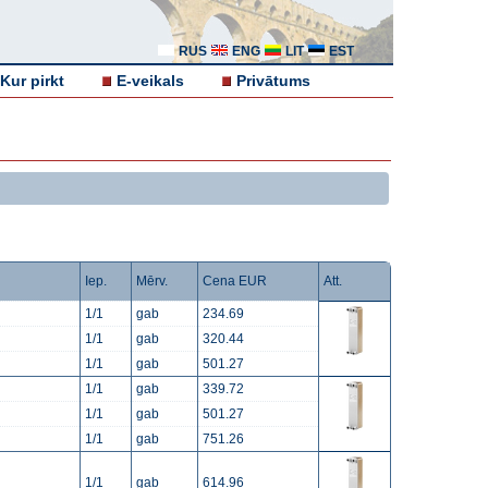
RUS
ENG
LIT
EST
Kur pirkt
E-veikals
Privātums
Iep.
Mērv.
Cena EUR
Att.
1/1
gab
234.69
1/1
gab
320.44
1/1
gab
501.27
1/1
gab
339.72
1/1
gab
501.27
1/1
gab
751.26
1/1
gab
614.96