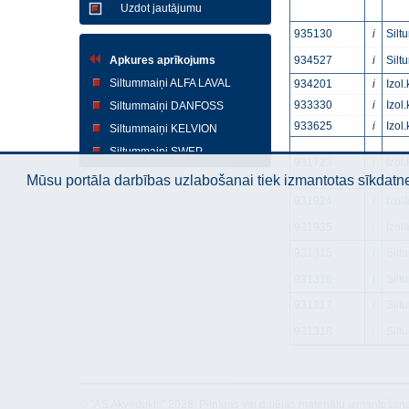
Uzdot jautājumu
935130
i
Silt
Apkures aprīkojums
934527
i
Silt
Siltummaiņi ALFA LAVAL
934201
i
Izol
933330
i
Izol
Siltummaiņi DANFOSS
933625
i
Izol
Siltummaiņi KELVION
Siltummaiņi SWEP
931723
i
Izol
Mūsu portāla darbības uzlabošanai tiek izmantotas sīkdatnes
931924
i
Izol
931935
i
Izol
931315
i
Silt
931316
i
Silt
931317
i
Silt
931318
i
Silt
© "AS Akvedukts" 2026. Pilnīgas vai daļējas materiālu izmantošan