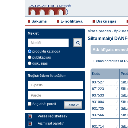
Sākums
E-noliktava
Diskusijas
Visas preces
Apkures
-
Meklēt
Siltummaiņi DAN
Atbildīgais menedž
produktu katalogā
publikācijās
Cenas norādītas ar P
diskusijās
Kods
Prod
Reģistrētiem lietotājiem
937527
i
Silt
871223
i
Silt
937533
i
Silt
931004
i
Silt
Saglabāt paroli
931735
i
Silt
937566
i
Silt
Vēlies reģistrēties?
Aizmirsāt paroli?
931714
i
Silt