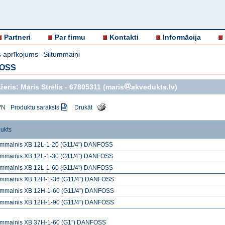
Partneri
Par firmu
Kontakti
Informācija
 aprīkojums
Siltummaiņi
-
FOSS
eris: Māris Strēlis -
67805311
(maris
akvedukts.lv)
VN
Produktu saraksts
Drukāt
ukts
ummainis XB 12L-1-20 (G11/4'') DANFOSS
ummainis XB 12L-1-30 (G11/4'') DANFOSS
ummainis XB 12L-1-60 (G11/4'') DANFOSS
ummainis XB 12H-1-36 (G11/4'') DANFOSS
ummainis XB 12H-1-60 (G11/4") DANFOSS
ummainis XB 12H-1-90 (G11/4'') DANFOSS
ummainis XB 37H-1-60 (G1'') DANFOSS