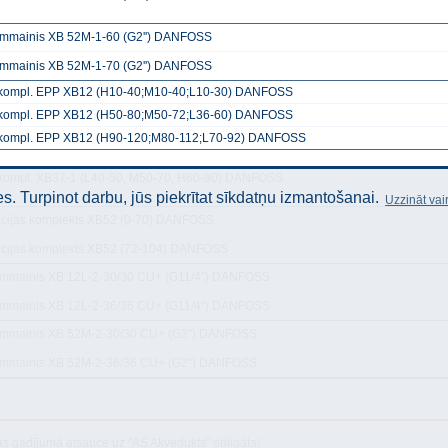
ummainis XB 52M-1-60 (G2'') DANFOSS
ummainis XB 52M-1-70 (G2'') DANFOSS
.kompl. EPP XB12 (H10-40;M10-40;L10-30) DANFOSS
.kompl. EPP XB12 (H50-80;M50-72;L36-60) DANFOSS
.kompl. EPP XB12 (H90-120;M80-112;L70-92) DANFOSS
.kompl. XB37-1 (L40-50, M50-70, H60-90) DANFOSS
. Turpinot darbu, jūs piekrītat sīkdatņu izmantošanai.
Uzzināt vai
ācijas komplekts XB52 (0-70) DANFOSS
ācijas komplekts XB52 (72-104) DANFOSS
ummainis XB 12L-2-30/30 CU+ (G11/4'') DANFOSS
ummainis XB 12L-2-36/36 CU+ (G11/4'') DANFOSS
ummainis XB 52M-2-30/30 CU+ (G2'') DANFOSS
ummainis XB 52M-2-36/36 CU+ (G2'') DANFOSS
as gadījumā atsauce uz "AS Akvedukts" obligāta!