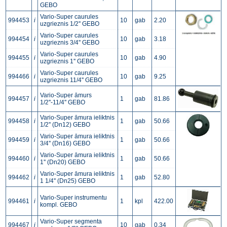
GEBO
Vario-Super caurules
994453
i
10
gab
2.20
uzgrieznis 1/2'' GEBO
Vario-Super caurules
994454
i
10
gab
3.18
uzgrieznis 3/4'' GEBO
Vario-Super caurules
994455
i
10
gab
4.90
uzgrieznis 1'' GEBO
Vario-Super caurules
994466
i
10
gab
9.25
uzgrieznis 11/4'' GEBO
Vario-Super āmurs
994457
i
1
gab
81.86
1/2''-11/4'' GEBO
Vario-Super āmura ieliktnis
994458
i
1
gab
50.66
1/2'' (Dn12) GEBO
Vario-Super āmura ieliktnis
994459
i
1
gab
50.66
3/4'' (Dn16) GEBO
Vario-Super āmura ieliktnis
994460
i
1
gab
50.66
1'' (Dn20) GEBO
Vario-Super āmura ieliktnis
994462
i
1
gab
52.80
1 1/4'' (Dn25) GEBO
Vario-Super instrumentu
994461
i
1
kpl
422.00
kompl. GEBO
Vario-Super segmenta
994467
i
10
gab
0.34