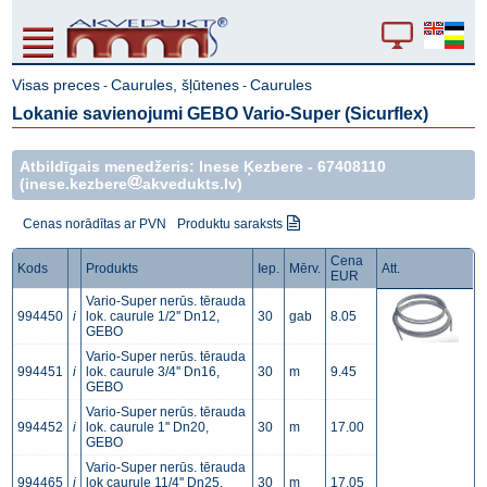
Visas preces
Caurules, šļūtenes
Caurules
-
-
Lokanie savienojumi GEBO Vario-Super (Sicurflex)
Atbildīgais menedžeris: Inese Ķezbere -
67408110
(inese.kezbere
akvedukts.lv)
Cenas norādītas ar PVN
Produktu saraksts
Cena
Kods
Produkts
Iep.
Mērv.
Att.
EUR
Vario-Super nerūs. tērauda
994450
i
lok. caurule 1/2'' Dn12,
30
gab
8.05
GEBO
Vario-Super nerūs. tērauda
994451
i
lok. caurule 3/4'' Dn16,
30
m
9.45
GEBO
Vario-Super nerūs. tērauda
994452
i
lok. caurule 1'' Dn20,
30
m
17.00
GEBO
Vario-Super nerūs. tērauda
994465
i
lok caurule 11/4'' Dn25,
30
m
17.05