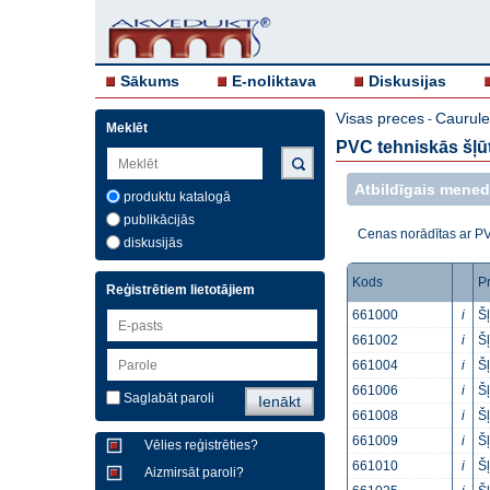
Sākums
E-noliktava
Diskusijas
Visas preces
Caurule
-
Meklēt
PVC tehniskās šļū
Atbildīgais mened
produktu katalogā
publikācijās
Cenas norādītas ar P
diskusijās
Kods
P
Reģistrētiem lietotājiem
661000
i
Š
661002
i
Š
661004
i
Š
661006
i
Š
Saglabāt paroli
661008
i
Š
661009
i
Š
Vēlies reģistrēties?
661010
i
Š
Aizmirsāt paroli?