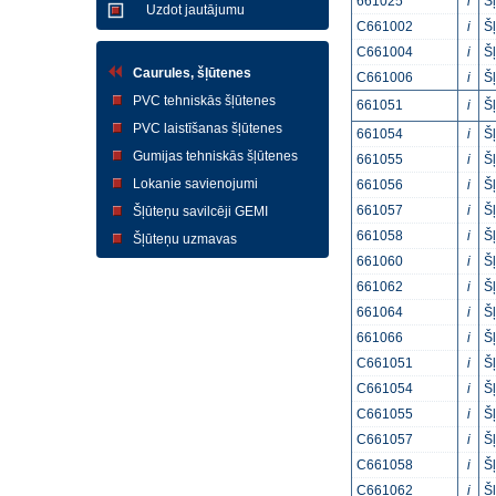
661025
i
Š
Uzdot jautājumu
C661002
i
Š
C661004
i
Š
Caurules, šļūtenes
C661006
i
Š
PVC tehniskās šļūtenes
661051
i
Š
PVC laistīšanas šļūtenes
661054
i
Š
Gumijas tehniskās šļūtenes
661055
i
Š
Lokanie savienojumi
661056
i
Š
661057
i
Š
Šļūteņu savilcēji GEMI
661058
i
Š
Šļūteņu uzmavas
661060
i
Š
661062
i
Š
661064
i
Š
661066
i
Š
C661051
i
Š
C661054
i
Š
C661055
i
Š
C661057
i
Š
C661058
i
Š
C661062
i
Š