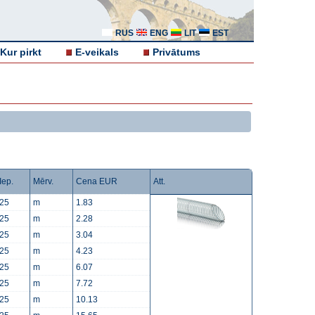
RUS
ENG
LIT
EST
Kur pirkt
E-veikals
Privātums
Iep.
Mērv.
Cena EUR
Att.
25
m
1.83
25
m
2.28
25
m
3.04
25
m
4.23
25
m
6.07
25
m
7.72
25
m
10.13