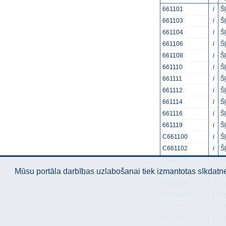
661101
i
Š
661103
i
Š
661104
i
Š
661106
i
Š
661108
i
Š
661110
i
Š
661111
i
Š
661112
i
Š
661114
i
Š
661116
i
Š
661119
i
Š
C661100
i
Š
C661102
i
Š
C661104
i
Š
Mūsu portāla darbības uzlabošanai tiek izmantotas sīkdatnes
C661106
i
Š
C661108
i
Š
C661110
i
Š
661157
i
Š
661159
i
Š