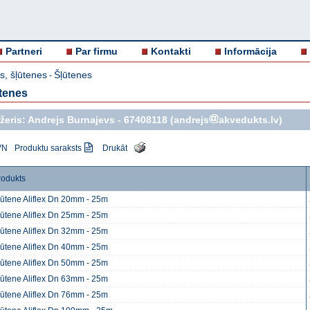
Partneri
Par firmu
Kontakti
Informācija
s, šļūtenes
Šļūtenes
-
tenes
žeris: Andrejs Burnajevs -
67408118
(andrejs
akvedukts.lv)
VN
Produktu saraksts
Drukāt
rodukts
ļūtene Aliflex Dn 20mm - 25m
ļūtene Aliflex Dn 25mm - 25m
ļūtene Aliflex Dn 32mm - 25m
ļūtene Aliflex Dn 40mm - 25m
ļūtene Aliflex Dn 50mm - 25m
ļūtene Aliflex Dn 63mm - 25m
ļūtene Aliflex Dn 76mm - 25m