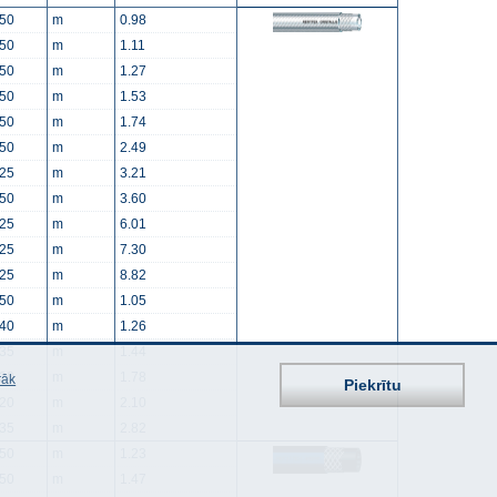
50
m
0.98
50
m
1.11
50
m
1.27
50
m
1.53
50
m
1.74
50
m
2.49
25
m
3.21
50
m
3.60
25
m
6.01
25
m
7.30
25
m
8.82
50
m
1.05
40
m
1.26
35
m
1.44
20
m
1.78
rāk
Piekrītu
20
m
2.10
35
m
2.82
50
m
1.23
50
m
1.47