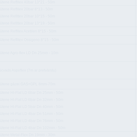
ļūtene Reffitex 40bar 13*21 - 50m
ļūtene Reffitex 20bar 8*13 - 50m
ļūtene Refittex 20bar 10*15 - 50m
ļūtene Refittex 20bar 13*19 - 50m
ūtene Reffitex Acetilen 8*15 - 50m
ļūtene Reffitex Ossigeno 8*15 - 50m
ļūtene Agro-flex LD Dn 25mm - 10m
cvads Aspirflex (7m ar pretvārstu)
ļūtene gāzei GAS+GPL 8mm-70m
ļūtene HI-Flat LD 6bar Dn 25mm - 50m
ļūtene HI-Flat LD 6bar Dn 32mm - 50m
ļūtene HI-Flat LD 5bar Dn 40mm - 50m
ļūtene HI-Flat LD 4bar Dn 51mm - 50m
ļūtene HI-Flat LD 4bar Dn 76mm - 50m
ļūtene HI-Flat LD 4bar Dn 102mm - 50m
ļūtene Metal-Flex Dn 19mm - 30m