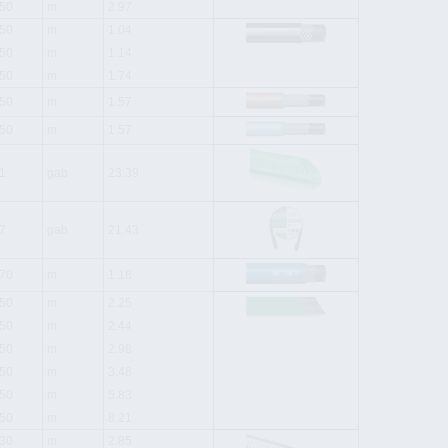
50
m
2.97
50
m
1.04
50
m
1.14
50
m
1.74
50
m
1.57
50
m
1.57
1
gab
23.39
7
gab
21.43
70
m
1.18
50
m
2.25
50
m
2.44
50
m
2.98
50
m
3.48
50
m
5.83
50
m
8.21
30
m
2.85