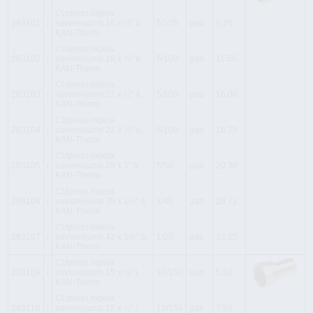
CUpress nipeļa
283101
i
savienojums 18 x ½" ā,
5/125
gab
9.75
KAN-Therm
CUpress nipeļa
283102
i
savienojums 18 x ¾" ā,
5/100
gab
11.50
KAN-Therm
CUpress nipeļa
283103
i
savienojums 22 x ½" ā,
5/100
gab
16.08
KAN-Therm
CUpress nipeļa
283104
i
savienojums 22 x ¾" ā,
5/100
gab
16.75
KAN-Therm
CUpress nipeļa
283105
i
savienojums 28 x 1" ā,
5/50
gab
20.38
KAN-Therm
CUpress nipeļa
283106
i
savienojums 35 x 1¼" ā,
1/40
gab
28.71
KAN-Therm
CUpress nipeļa
283107
i
savienojums 42 x 1½" ā,
1/20
gab
33.55
KAN-Therm
CUpress nipeļa
283109
i
savienojums 15 x ½" i,
10/150
gab
5.60
KAN-Therm
CUpress nipeļa
283110
i
savienojums 18 x ½" i,
10/150
gab
7.84