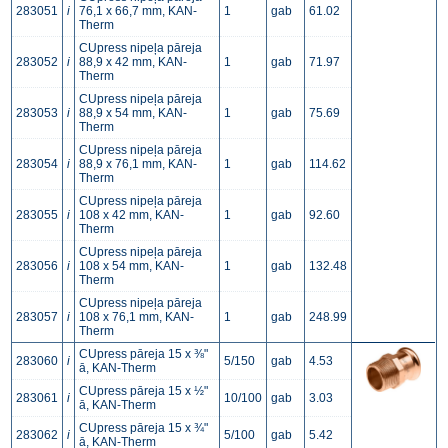
283051
i
76,1 x 66,7 mm, KAN-
1
gab
61.02
Therm
CUpress nipeļa pāreja
283052
i
88,9 x 42 mm, KAN-
1
gab
71.97
Therm
CUpress nipeļa pāreja
283053
i
88,9 x 54 mm, KAN-
1
gab
75.69
Therm
CUpress nipeļa pāreja
283054
i
88,9 x 76,1 mm, KAN-
1
gab
114.62
Therm
CUpress nipeļa pāreja
283055
i
108 x 42 mm, KAN-
1
gab
92.60
Therm
CUpress nipeļa pāreja
283056
i
108 x 54 mm, KAN-
1
gab
132.48
Therm
CUpress nipeļa pāreja
283057
i
108 x 76,1 mm, KAN-
1
gab
248.99
Therm
CUpress pāreja 15 x ⅜"
283060
i
5/150
gab
4.53
ā, KAN-Therm
CUpress pāreja 15 x ½"
283061
i
10/100
gab
3.03
ā, KAN-Therm
CUpress pāreja 15 x ¾"
283062
i
5/100
gab
5.42
ā, KAN-Therm