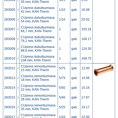
283004
i
5/25
gab
8.61
35 mm, KAN-Therm
CUpress dubultuzmava
283005
i
1/10
gab
16.08
42 mm, KAN-Therm
CUpress dubultuzmava
283006
i
1/10
gab
20.02
54 mm, KAN-Therm
CUpress dubultuzmava
283007
i
1
gab
103.16
66,7 mm, KAN-Therm
CUpress dubultuzmava
283008
i
1
gab
106.17
76,1 mm, KAN-Therm
CUpress dubultuzmava
283009
i
1
gab
124.30
88,9 mm, KAN-Therm
CUpress dubultuzmava
283010
i
1
gab
169.75
108 mm, KAN-Therm
CUpress remontuzmava
283012
i
5/75
gab
12.00
15 mm, KAN-Therm
CUpress remontuzmava
283013
i
5/75
gab
14.56
18 mm, KAN-Therm
CUpress remontuzmava
283014
i
5/50
gab
15.16
22 mm, KAN-Therm
CUpress remontuzmava
283015
i
5/40
gab
17.87
28 mm, KAN-Therm
CUpress remontuzmava
283016
i
5/25
gab
19.17
35 mm, KAN-Therm
CUpress remontuzmava
283017
i
1/10
gab
22.50