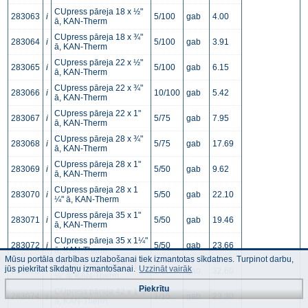
CUpress pāreja 18 x ½"
283063
i
5/100
gab
4.00
ā, KAN-Therm
CUpress pāreja 18 x ¾"
283064
i
5/100
gab
3.91
ā, KAN-Therm
CUpress pāreja 22 x ½"
283065
i
5/100
gab
6.15
ā, KAN-Therm
CUpress pāreja 22 x ¾"
283066
i
10/100
gab
5.42
ā, KAN-Therm
CUpress pāreja 22 x 1"
283067
i
5/75
gab
7.95
ā, KAN-Therm
CUpress pāreja 28 x ¾"
283068
i
5/75
gab
17.69
ā, KAN-Therm
CUpress pāreja 28 x 1"
283069
i
5/50
gab
9.62
ā, KAN-Therm
CUpress pāreja 28 x 1
283070
i
5/50
gab
22.10
¼" ā, KAN-Therm
CUpress pāreja 35 x 1"
283071
i
5/50
gab
19.46
ā, KAN-Therm
CUpress pāreja 35 x 1¼"
283072
i
5/50
gab
23.66
ā, KAN-Therm
Mūsu portāla darbības uzlabošanai tiek izmantotas sīkdatnes. Turpinot darbu,
CUpress pāreja 42 x 1
jūs piekrītat sīkdatņu izmantošanai.
Uzzināt vairāk
283073
i
1/20
gab
32.60
¼" ā, KAN-Therm
Piekrītu
CUpress pāreja 42 x 1½"
283074
i
1/15
gab
23.30
ā, KAN-Therm