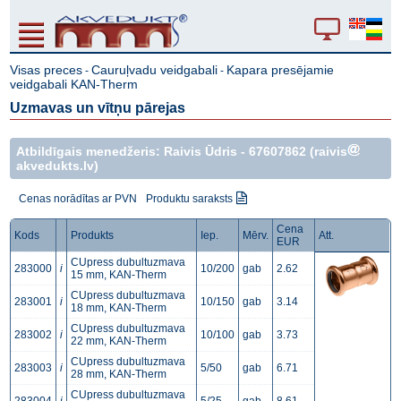
Visas preces
Cauruļvadu veidgabali
Kapara presējamie
-
-
veidgabali KAN-Therm
Uzmavas un vītņu pārejas
Atbildīgais menedžeris: Raivis Ūdris -
67607862
(raivis
akvedukts.lv)
Cenas norādītas ar PVN
Produktu saraksts
Cena
Kods
Produkts
Iep.
Mērv.
Att.
EUR
CUpress dubultuzmava
283000
i
10/200
gab
2.62
15 mm, KAN-Therm
CUpress dubultuzmava
283001
i
10/150
gab
3.14
18 mm, KAN-Therm
CUpress dubultuzmava
283002
i
10/100
gab
3.73
22 mm, KAN-Therm
CUpress dubultuzmava
283003
i
5/50
gab
6.71
28 mm, KAN-Therm
CUpress dubultuzmava