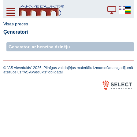
Visas preces
Ģeneratori
Ģeneratori ar benzīna dzinēju
© "AS Akvedukts" 2026. Pilnīgas vai daļējas materiālu izmantošanas gadījumā
atsauce uz "AS Akvedukts" obligāta!