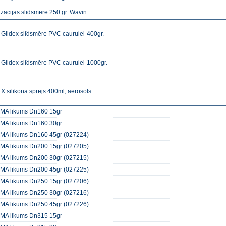
zācijas slīdsmēre 250 gr. Wavin
 Glidex slīdsmēre PVC caurulei-400gr.
 Glidex slīdsmēre PVC caurulei-1000gr.
 silikona sprejs 400ml, aerosols
A līkums Dn160 15gr
A līkums Dn160 30gr
A līkums Dn160 45gr (027224)
A līkums Dn200 15gr (027205)
A līkums Dn200 30gr (027215)
A līkums Dn200 45gr (027225)
A līkums Dn250 15gr (027206)
A līkums Dn250 30gr (027216)
A līkums Dn250 45gr (027226)
A līkums Dn315 15gr