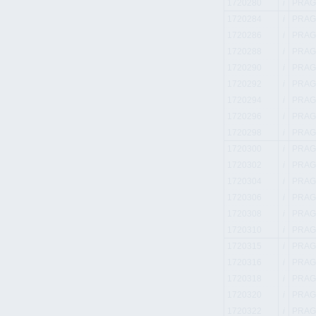
1720280
i
PRAGM
1720284
i
PRAGM
1720286
i
PRAGM
1720288
i
PRAGM
1720290
i
PRAGM
1720292
i
PRAGM
1720294
i
PRAGM
1720296
i
PRAGM
1720298
i
PRAGM
1720300
i
PRAGM
1720302
i
PRAGM
1720304
i
PRAGM
1720306
i
PRAGM
1720308
i
PRAGM
1720310
i
PRAGM
1720315
i
PRAGM
1720316
i
PRAGM
1720318
i
PRAGM
1720320
i
PRAGM
1720322
i
PRAGM