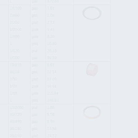
1
gab
370.68
1/1300
gab
1.61
1/400
gab
2.08
1/200
gab
2.73
1/2000
gab
5.45
1/800
gab
9.30
1
gab
10.40
1/120
gab
26.13
1/100
gab
39.59
10/216
gab
8.61
8/128
gab
12.14
1/50
gab
18.09
1/28
gab
55.61
1/18
gab
115.84
1
gab
348.63
10/2000
gab
1.86
80/720
gab
5.58
40/480
gab
8.99
30/240
gab
14.58
20/160
gab
23.72