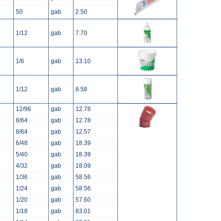
50
gab
2.50
1/12
gab
7.70
1/6
gab
13.10
1/12
gab
8.58
12/96
gab
12.78
8/64
gab
12.78
8/64
gab
12.57
6/48
gab
18.39
5/40
gab
18.39
4/32
gab
18.09
1/36
gab
58.56
1/24
gab
58.56
1/20
gab
57.60
1/18
gab
83.01