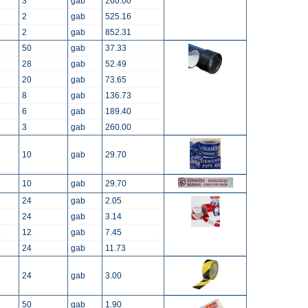
3
gab
260.00
2
gab
525.16
2
gab
852.31
50
gab
37.33
28
gab
52.49
20
gab
73.65
8
gab
136.73
6
gab
189.40
3
gab
260.00
10
gab
29.70
10
gab
29.70
24
gab
2.05
24
gab
3.14
12
gab
7.45
24
gab
11.73
24
gab
3.00
50
gab
1.90