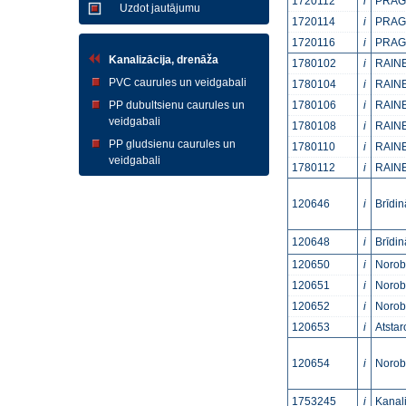
1720112
i
PRAGM
Uzdot jautājumu
1720114
i
PRAGM
1720116
i
PRAGM
Kanalizācija, drenāža
1780102
i
RAINE
PVC caurules un veidgabali
1780104
i
RAINE
PP dubultsienu caurules un
1780106
i
RAINE
veidgabali
1780108
i
RAINE
PP gludsienu caurules un
1780110
i
RAINE
veidgabali
1780112
i
RAINE
120646
i
Brīdi
120648
i
Brīdi
120650
i
Norob
120651
i
Norob
120652
i
Norob
120653
i
Atsta
120654
i
Norob
1753245
i
Kanali