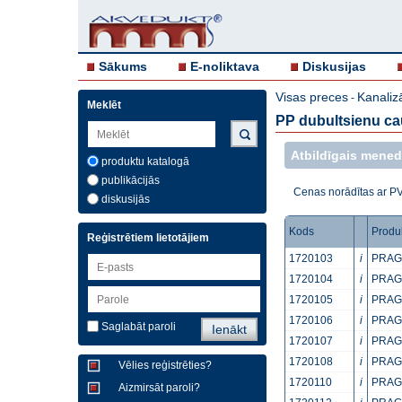
Sākums
E-noliktava
Diskusijas
Visas preces
Kanaliz
-
Meklēt
PP dubultsienu ca
Atbildīgais mened
produktu katalogā
publikācijās
Cenas norādītas ar P
diskusijās
Kods
Produ
Reģistrētiem lietotājiem
1720103
i
PRAGM
1720104
i
PRAGM
1720105
i
PRAGM
1720106
i
PRAGM
Saglabāt paroli
1720107
i
PRAGM
1720108
i
PRAGM
Vēlies reģistrēties?
1720110
i
PRAGM
Aizmirsāt paroli?