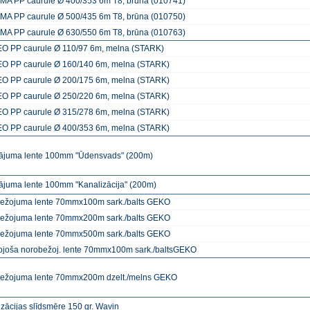
A PP caurule Ø 400/353 6m T8, brūna (010741)
A PP caurule Ø 500/435 6m T8, brūna (010750)
A PP caurule Ø 630/550 6m T8, brūna (010763)
O PP caurule Ø 110/97 6m, melna (STARK)
O PP caurule Ø 160/140 6m, melna (STARK)
O PP caurule Ø 200/175 6m, melna (STARK)
O PP caurule Ø 250/220 6m, melna (STARK)
O PP caurule Ø 315/278 6m, melna (STARK)
O PP caurule Ø 400/353 6m, melna (STARK)
nājuma lente 100mm "Ūdensvads" (200m)
nājuma lente 100mm "Kanalizācija" (200m)
ežojuma lente 70mmx100m sark./balts GEKO
ežojuma lente 70mmx200m sark./balts GEKO
ežojuma lente 70mmx500m sark./balts GEKO
rojoša norobežoj. lente 70mmx100m sark./baltsGEKO
ežojuma lente 70mmx200m dzelt./melns GEKO
zācijas slīdsmēre 150 gr. Wavin