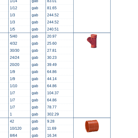
1/14
gab
83.01
1/12
gab
81.65
1/3
gab
244.52
1/3
gab
244.52
1/5
gab
240.51
5/40
gab
20.97
4/32
gab
25.60
30/30
gab
27.81
24/24
gab
30.23
20/20
gab
39.49
1/9
gab
64.86
1/9
gab
44.14
1/10
gab
64.86
1/7
gab
104.37
1/7
gab
64.86
1/7
gab
78.77
1
gab
302.29
42
gab
9.28
10/120
gab
11.69
8/64
gab
16.34