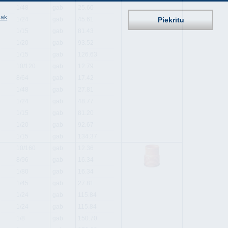
1/48
gab
25.60
rāk
Piekrītu
1/24
gab
45.61
1/15
gab
81.43
1/20
gab
93.52
1/15
gab
126.63
10/120
gab
12.79
8/64
gab
17.42
1/48
gab
27.81
1/24
gab
48.77
1/15
gab
81.20
1/20
gab
92.67
1/15
gab
134.37
10/160
gab
12.36
8/96
gab
16.34
1/80
gab
16.34
1/45
gab
27.81
1/24
gab
115.84
1/24
gab
115.84
1/8
gab
150.70