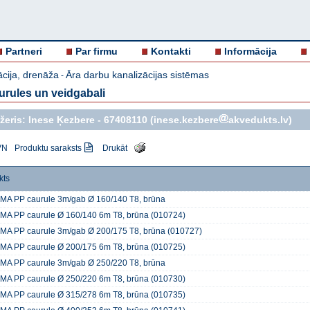
Partneri
Par firmu
Kontakti
Informācija
ācija, drenāža
Āra darbu kanalizācijas sistēmas
-
urules un veidgabali
žeris: Inese Ķezbere -
67408110
(inese.kezbere
akvedukts.lv)
VN
Produktu saraksts
Drukāt
kts
A PP caurule 3m/gab Ø 160/140 T8, brūna
A PP caurule Ø 160/140 6m T8, brūna (010724)
A PP caurule 3m/gab Ø 200/175 T8, brūna (010727)
A PP caurule Ø 200/175 6m T8, brūna (010725)
A PP caurule 3m/gab Ø 250/220 T8, brūna
A PP caurule Ø 250/220 6m T8, brūna (010730)
A PP caurule Ø 315/278 6m T8, brūna (010735)