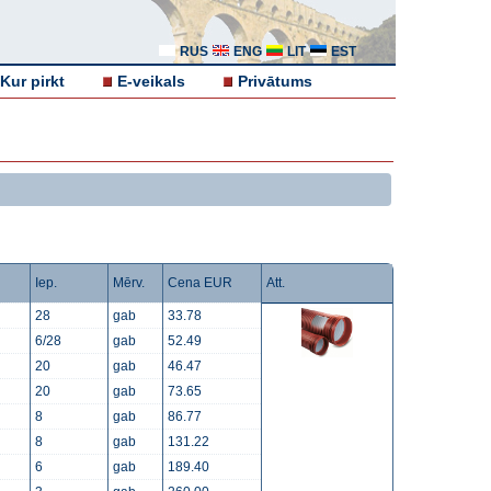
RUS
ENG
LIT
EST
Kur pirkt
E-veikals
Privātums
Iep.
Mērv.
Cena EUR
Att.
28
gab
33.78
6/28
gab
52.49
20
gab
46.47
20
gab
73.65
8
gab
86.77
8
gab
131.22
6
gab
189.40