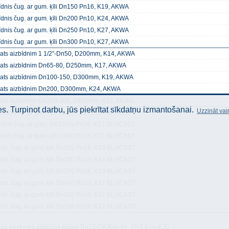
īdnis čug. ar gum. ķīli Dn150 Pn16, K19, AKWA
īdnis čug. ar gum. ķīli Dn200 Pn10, K24, AKWA
īdnis čug. ar gum. ķīli Dn250 Pn10, K27, AKWA
īdnis čug. ar gum. ķīli Dn300 Pn10, K27, AKWA
ats aizbīdnim 1 1/2''-Dn50, D200mm, K14, AKWA
ats aizbīdnim Dn65-80, D250mm, K17, AKWA
ats aizbīdnim Dn100-150, D300mm, K19, AKWA
ats aizbīdnim Dn200, D300mm, K24, AKWA
ats aizbīdnim Dn250-300, D450mm, K27, AKWA
. Turpinot darbu, jūs piekrītat sīkdatņu izmantošanai.
Uzzināt vai
īdnis čug. ar gum. ķīli Dn50 Pn16, K14 BLUCAST
īdnis čug. ar gum. ķīli Dn65 Pn16, K17 BLUCAST
īdnis čug. ar gum. ķīli Dn80 Pn16, K17 BLUCAST
īdn. čug. ar gum. ķīli Dn100 Pn16, K19 BLUCAST
īdn. čug. ar gum. ķīli Dn200 Pn10, K24 BLUCAST
īdn. čug. ar gum. ķīli Dn150 Pn16, K19 BLUCAST
īdn. čug. ar gum. ķīli Dn400 Pn10, K27 BLUCAST
īdn. čug. ar gum. ķīli Dn250 Pn10, K27 BLUCAST
īdn. čug. ar gum. ķīli Dn300 Pn10, K27 BLUCAST
ēga pazemes aizbīdņa kātam Dn25-Dn300mm , H=1.0 m, K30