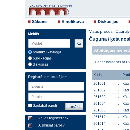
Sākums
E-noliktava
Diskusijas
Visas preces
Cauruļv
-
Meklēt
Čuguna / ķeta nosl
Atbildīgais mened
produktu katalogā
publikācijās
Cenas norādītas ar P
diskusijās
Kods
Prod
Reģistrētiem lietotājiem
261601
i
Kāts
261602
i
Kāts
261603
i
Kāts
261604
i
Kāts
Saglabāt paroli
261605
i
Kāts
261612
i
Kāts
Vēlies reģistrēties?
261614
i
Kāts
Aizmirsāt paroli?