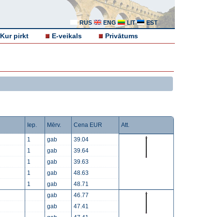
RUS
ENG
LIT
EST
Kur pirkt
E-veikals
Privātums
Iep.
Mērv.
Cena EUR
Att.
1
gab
39.04
1
gab
39.64
1
gab
39.63
1
gab
48.63
1
gab
48.71
gab
46.77
gab
47.41