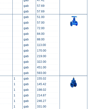
gab
47.41
gab
57.69
gab
57.69
gab
51.00
gab
57.00
gab
72.00
gab
84.00
gab
88.00
gab
113.00
gab
170.00
gab
219.00
gab
322.00
gab
451.00
gab
593.00
1
gab
155.02
1
gab
145.42
1
gab
198.02
1
gab
214.87
1
gab
246.27
1
gab
331.00