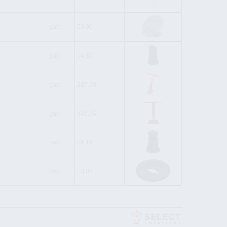
gab
63.00
gab
14.36
gab
287.50
gab
346.74
gab
86.16
gab
13.05