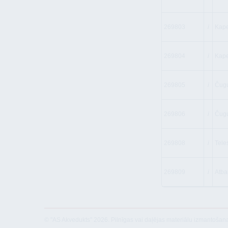
269803
i
Kape
269804
i
Kape
269805
i
Čug
269806
i
Čug
269808
i
Tele
269809
i
Atba
© "AS Akvedukts" 2026. Pilnīgas vai daļējas materiālu izmantošan