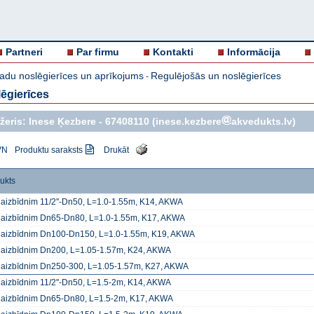
Partneri
Par firmu
Kontakti
Informācija
adu noslēgierīces un aprīkojums
Regulējošās un noslēgierīces
-
ēgierīces
žeris: Inese Ķezbere -
67408110
(inese.kezbere
akvedukts.lv)
VN
Produktu saraksts
Drukāt
ukts
 aizbīdnim 11/2''-Dn50, L=1.0-1.55m, K14, AKWA
 aizbīdnim Dn65-Dn80, L=1.0-1.55m, K17, AKWA
 aizbīdnim Dn100-Dn150, L=1.0-1.55m, K19, AKWA
 aizbīdnim Dn200, L=1.05-1.57m, K24, AKWA
 aizbīdnim Dn250-300, L=1.05-1.57m, K27, AKWA
 aizbīdnim 11/2''-Dn50, L=1.5-2m, K14, AKWA
 aizbīdnim Dn65-Dn80, L=1.5-2m, K17, AKWA