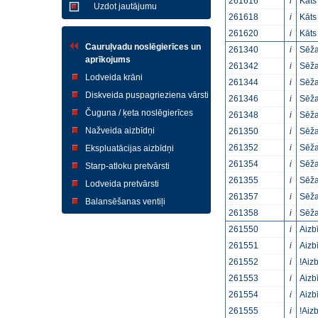
261616
i
Kāts
Uzdot jautājumu
261618
i
Kāts
261620
i
Kāts
Cauruļvadu noslēgierīces un
261340
i
Sēža
aprīkojums
261342
i
Sēža
Lodveida krāni
261344
i
Sēža
Diskveida puspagrieziena vārsti
261346
i
Sēža
Čuguna / ķeta noslēgierīces
261348
i
Sēža
Nažveida aizbīdņi
261350
i
Sēža
261352
i
Sēža
Ekspluatācijas aizbīdņi
261354
i
Sēža
Starp-atloku pretvārsti
261355
i
Sēža
Lodveida pretvārsti
261357
i
Sēža
Balansēšanas ventiļi
261358
i
Sēža
261550
i
Aizb
261551
i
Aizb
261552
i
!Aiz
261553
i
Aizb
261554
i
Aizb
261555
i
!Aiz