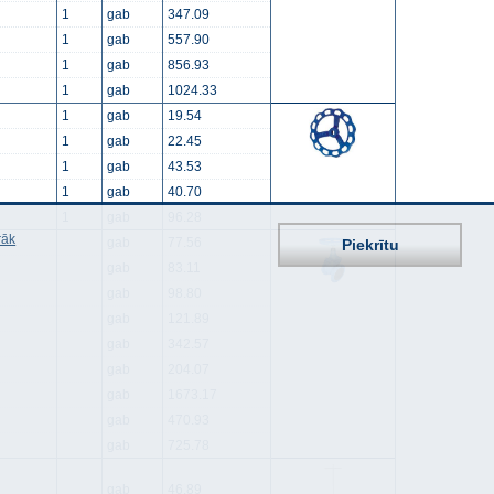
1
gab
347.09
1
gab
557.90
1
gab
856.93
1
gab
1024.33
1
gab
19.54
1
gab
22.45
1
gab
43.53
1
gab
40.70
1
gab
96.28
rāk
gab
77.56
Piekrītu
gab
83.11
gab
98.80
gab
121.89
gab
342.57
gab
204.07
gab
1673.17
gab
470.93
gab
725.78
gab
46.89