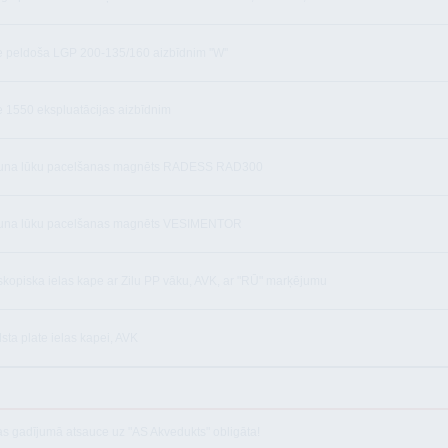
 peldoša LGP 200-135/160 aizbīdnim ''W''
 1550 ekspluatācijas aizbīdnim
una lūku pacelšanas magnēts RADESS RAD300
una lūku pacelšanas magnēts VESIMENTOR
skopiska ielas kape ar Zilu PP vāku, AVK, ar "RŪ" marķējumu
lsta plate ielas kapei, AVK
as gadījumā atsauce uz "AS Akvedukts" obligāta!