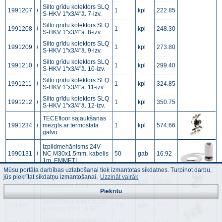
Silto grīdu kolektors SLQ
1991207
i
1
kpl
222.85
S-HKV 1"x3/4"ā. 7-izv.
Silto grīdu kolektors SLQ
1991208
i
1
kpl
248.30
S-HKV 1"x3/4"ā. 8-izv.
Silto grīdu kolektors SLQ
1991209
i
1
kpl
273.80
S-HKV 1"x3/4"ā. 9-izv.
Silto grīdu kolektors SLQ
1991210
i
1
kpl
299.40
S-HKV 1"x3/4"ā. 10-izv.
Silto grīdu kolektors SLQ
1991211
i
1
kpl
324.85
S-HKV 1"x3/4"ā. 11-izv.
Silto grīdu kolektors SLQ
1991212
i
1
kpl
350.75
S-HKV 1"x3/4"ā. 12-izv.
TECEfloor sajaukšanas
1991234
i
mezgls ar termostata
1
kpl
574.66
galvu
Izpildmehānisms 24V-
1990131
i
NC M30x1.5mm, kabelis
50
gab
16.92
1m, EMMETI
Mūsu portāla darbības uzlabošanai tiek izmantotas sīkdatnes. Turpinot darbu,
jūs piekrītat sīkdatņu izmantošanai.
Uzzināt vairāk
Lodveida krāns 1"i-ā ar
1990154
i
1/10
gab
25.00
termometru TECE
Piekrītu
Skrūvējams eirokonusa
291402
i
100
gab
2.77
pieslēgs 3/4 x 16 GF
Skrūvējams eirokonusa