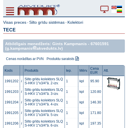
Visas preces
Silto grīdu sistēmas
Kolektori
-
-
TECE
Atbildīgais menedžeris: Gints Kampmanis -
67601591
(g.kampmanis
akvedukts.lv)
Cenas norādītas ar PVN
Produktu saraksts
Cena
Kods
Produkts
Iep.
Mērv.
Att.
EUR
Silto grīdu kolektors SLQ
1991202
i
1
kpl
95.90
S-HKV 1"x3/4"ā. 2-izv.
Silto grīdu kolektors SLQ
1991203
i
1
kpl
120.80
S-HKV 1"x3/4"ā. 3-izv.
Silto grīdu kolektors SLQ
1991204
i
1
kpl
146.30
S-HKV 1"x3/4"ā. 4-izv.
Silto grīdu kolektors SLQ
1991205
i
1
kpl
171.80
S-HKV 1"x3/4"ā. 5-izv.
Silto grīdu kolektors SLQ
1991206
i
1
kpl
197.35
S-HKV 1"x3/4"ā. 6-izv.