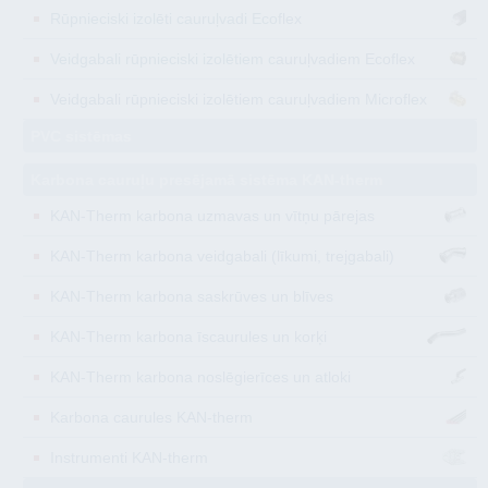
Rūpnieciski izolēti cauruļvadi Ecoflex
Veidgabali rūpnieciski izolētiem cauruļvadiem Ecoflex
Veidgabali rūpnieciski izolētiem cauruļvadiem Microflex
PVC sistēmas
Karbona cauruļu presējamā sistēma KAN-therm
KAN-Therm karbona uzmavas un vītņu pārejas
KAN-Therm karbona veidgabali (līkumi, trejgabali)
KAN-Therm karbona saskrūves un blīves
KAN-Therm karbona īscaurules un korķi
KAN-Therm karbona noslēgierīces un atloki
Karbona caurules KAN-therm
Instrumenti KAN-therm