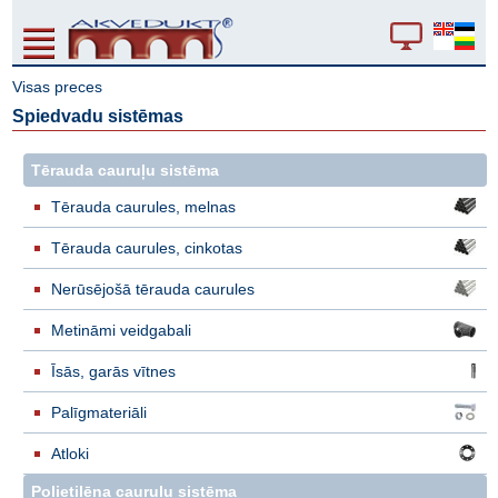
Visas preces
Spiedvadu sistēmas
Tērauda cauruļu sistēma
Tērauda caurules, melnas
Tērauda caurules, cinkotas
Nerūsējošā tērauda caurules
Metināmi veidgabali
Īsās, garās vītnes
Palīgmateriāli
Atloki
Polietilēna cauruļu sistēma