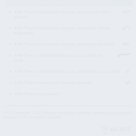
Nerūsējošā tērauda presējamā sistēma KAN-therm
KAN-Therm nerūsējošā tērauda uzmavas un vītņu
pārejas
KAN-Therm nerūsējošā tērauda veidgabali (līkumi,
trejgabali)
KAN-Therm nerūsējošā tērauda saskrūves un blīves
KAN-Therm nerūsējošā tērauda īscaurules un
korķi
KAN-Therm nerūsējošā tērauda noslēgierīces un atloki
KAN-Therm nerūsējošā tērauda caurules
KAN-Therm instrumenti
© "AS Akvedukts" 2026. Pilnīgas vai daļējas materiālu izmantošanas gadījumā
atsauce uz "AS Akvedukts" obligāta!