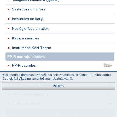
Saskrūves un blīves
Īscaurules un korķi
Noslēgierīces un atloki
Kapara caurules
Instrumenti KAN-Therm
PP-R cauruļu sistēma
PP-R caurules
PP-R veidgabali Pipelife
Mūsu portāla darbības uzlabošanai tiek izmantotas sīkdatnes. Turpinot darbu,
jūs piekrītat sīkdatņu izmantošanai.
Uzzināt vairāk
PP-R veidgabali Gallaplast
Piekrītu
PP-R noslēgarmatūra
PP-R instrumenti
Rūpnieciski izolētu cauruļvadu sistēma