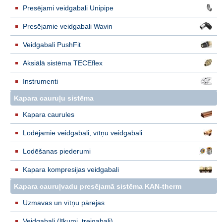
Presējami veidgabali Unipipe
Presējamie veidgabali Wavin
Veidgabali PushFit
Aksiālā sistēma TECEflex
Instrumenti
Kapara cauruļu sistēma
Kapara caurules
Lodējamie veidgabali, vītņu veidgabali
Lodēšanas piederumi
Kapara kompresijas veidgabali
Kapara cauruļvadu presējamā sistēma KAN-therm
Uzmavas un vītņu pārejas
Veidgabali (līkumi, trejgabali)