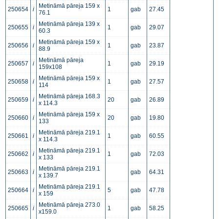
Metināmā pāreja 159 x
250654
i
1
gab
27.45
76.1
Metināmā pāreja 139 x
250655
i
1
gab
29.07
60.3
Metināmā pāreja 159 x
250656
i
1
gab
23.87
88.9
Metināmā pāreja
250657
i
1
gab
29.19
159x108
Metināmā pāreja 159 x
250658
i
1
gab
27.57
114
Metināmā pāreja 168.3
250659
i
20
gab
26.89
x 114.3
Metināmā pāreja 159 x
250660
i
20
gab
19.80
133
Metināmā pāreja 219.1
250661
i
1
gab
60.55
x 114.3
Metināmā pāreja 219.1
250662
i
1
gab
72.03
x 133
Metināmā pāreja 219.1
250663
i
gab
64.31
x 139.7
Metināmā pāreja 219.1
250664
i
5
gab
47.78
x 159
Metināmā pāreja 273.0
250665
i
1
gab
58.25
x159.0