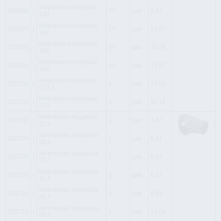
Metināma noslēgtapa
250696
i
25
gab
9.82
133
Metināma noslēgtapa
250697
i
25
gab
10.57
139
Metināma noslēgtapa
250698
i
25
gab
18.26
159
Metināma noslēgtapa
250699
i
25
gab
17.97
168
Metināma noslēgtapa
250700
i
5
gab
27.07
219.1
Metināma noslēgtapa
250701
i
5
gab
54.16
273
Metināmais trejgabals
250702
i
1
gab
4.67
21.3
Metināmais trejgabals
250704
i
1
gab
5.31
26.9
Metināmais trejgabals
250706
i
1
gab
6.19
33.7
Metināmais trejgabals
250708
i
1
gab
8.17
42.4
Metināmais trejgabals
250710
i
1
gab
8.49
48.3
Metināmais trejgabals
250712
i
1
gab
10.54
60.3