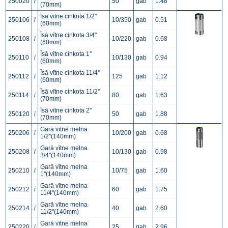
250020
i
50
gab
1.48
(70mm)
Īsā vītne cinkota 1/2''
250106
i
10/350
gab
0.51
(60mm)
Īsā vītne cinkota 3/4''
250108
i
10/220
gab
0.68
(60mm)
Īsā vītne cinkota 1''
250110
i
10/130
gab
0.94
(60mm)
Īsā vītne cinkota 11/4''
250112
i
125
gab
1.12
(60mm)
Īsā vītne cinkota 11/2''
250114
i
80
gab
1.63
(70mm)
Īsā vītne cinkota 2''
250120
i
50
gab
1.88
(70mm)
Garā vītne melna
250206
i
10/200
gab
0.68
1/2''(140mm)
Garā vītne melna
250208
i
10/130
gab
0.98
3/4''(140mm)
Garā vītne melna
250210
i
10/75
gab
1.60
1''(140mm)
Garā vītne melna
250212
i
60
gab
1.75
11/4''(140mm)
Garā vītne melna
250214
i
40
gab
2.60
11/2''(140mm)
Garā vītne melna
250220
i
25
gab
2.96