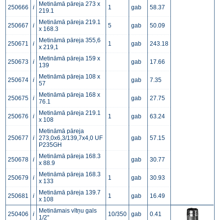
Metināmā pāreja 273 x
250666
i
1
gab
58.37
219.1
Metināmā pāreja 219.1
250667
i
5
gab
50.09
x 168.3
Metināmā pāreja 355,6
250671
i
1
gab
243.18
x 219,1
Metināmā pāreja 159 x
250673
i
gab
17.66
139
Metināmā pāreja 108 x
250674
i
gab
7.35
57
Metināmā pāreja 168 x
250675
i
gab
27.75
76.1
Metināmā pāreja 219.1
250676
i
1
gab
63.24
x 108
Metināmā pāreja
250677
i
273,0x6,3/139,7x4,0 UF
gab
57.15
P235GH
Metināmā pāreja 168.3
250678
i
gab
30.77
x 88.9
Metināmā pāreja 168.3
250679
i
1
gab
30.93
x 133
Metināmā pāreja 139.7
250681
i
1
gab
16.49
x 108
Metināmais vītņu gals
250406
i
10/350
gab
0.41
1/2''