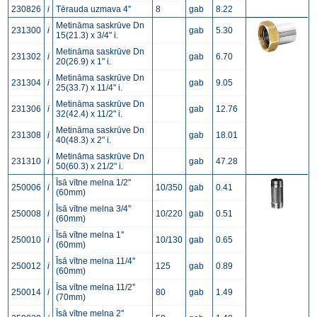
230826
i
Tērauda uzmava 4''
8
gab
8.22
Metināma saskrūve Dn
231300
i
gab
5.30
15(21.3) x 3/4" i.
Metināma saskrūve Dn
231302
i
gab
6.70
20(26.9) x 1" i.
Metināma saskrūve Dn
231304
i
gab
9.05
25(33.7) x 11/4" i.
Metināma saskrūve Dn
231306
i
gab
12.76
32(42.4) x 11/2" i.
Metināma saskrūve Dn
231308
i
gab
18.01
40(48.3) x 2" i.
Metināma saskrūve Dn
231310
i
gab
47.28
50(60.3) x 21/2" i.
Īsā vītne melna 1/2''
250006
i
10/350
gab
0.41
(60mm)
Īsā vītne melna 3/4''
250008
i
10/220
gab
0.51
(60mm)
Īsā vītne melna 1''
250010
i
10/130
gab
0.65
(60mm)
Īsā vītne melna 11/4''
250012
i
125
gab
0.89
(60mm)
Īsa vītne melna 11/2''
250014
i
80
gab
1.49
(70mm)
Īsā vītne melna 2''