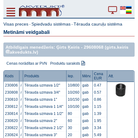
Visas preces
Spiedvadu sistēmas
Tērauda cauruļu sistēma
-
-
Metināmi veidgabali
Atbildīgais menedžeris: Ģirts Ķeiris -
29608068
(girts.keiris
akvedukts.lv)
Cenas norādītas ar PVN
Produktu saraksts
Cena
Kods
Produkts
Iep.
Mērv.
Att.
EUR
230806
i
Tērauda uzmava 1/2''
10/800
gab
0.47
230808
i
Tērauda uzmava 3/4''
10/260
gab
0.57
230810
i
Tērauda uzmava 1''
10/150
gab
0.86
230812
i
Tērauda uzmava 1 1/4''
10/100
gab
1.15
230814
i
Tērauda uzmava 1 1/2''
80
gab
1.39
230820
i
Tērauda uzmava 2''
60
gab
1.95
230822
i
Tērauda uzmava 2 1/2"
30
gab
3.34
230824
i
Tērauda uzmava 3''
20
gab
5.49