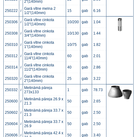
2''(140mm)
Garā vītne melna 2
250222
i
15
gab
6.16
1/2''(140mm)
Garā vītne cinkota
250306
i
10/200
gab
1.04
1/2''(140mm)
Garā vītne cinkota
250308
i
10/130
gab
1.44
3/4''(140mm)
Garā vītne cinkota
250310
i
10/75
gab
1.82
1''(140mm)
Garā vītne cinkota
250312
i
60
gab
2.01
11/4''(140mm)
Garā vītne cinkota
250314
i
40
gab
2.86
11/2''(140mm)
Garā vītne cinkota
250320
i
25
gab
3.22
2''(140mm)
Metināmā pāreja
250332
i
1
gab
78.73
273x133
Metināmā pāreja 26.9 x
250600
i
50
gab
2.65
21.3
Metināmā pāreja 33.7 x
250602
i
50
gab
2.50
21.3
Metināmā pāreja 33.7 x
250604
i
50
gab
2.50
26.9
Metināmā pāreja 42.4 x
250606
i
50
gab
3.40