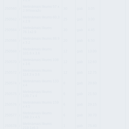
x 2.6
Metināmais līkums 57 x
250560
i
30
gab
3.05
2.9!!!neražo
Metināmais līkums 60.3
250562
i
25
gab
3.00
x 2.9
Metināmais līkums
250564
i
30
gab
4.45
76.1x2.9
Metināmais līkums 88.9
250566
i
20
gab
6.50
x 3.2
Metināmais līkums
250568
i
12
gab
13.00
101.6 x 3.6
Metināmais līkums 108
250570
i
12
gab
12.60
x 3.6
Metināmais līkums
250572
i
12
gab
12.75
114.3 x 3.6
Metināmais līkums 133
250574
i
8
gab
20.60
x 4
Metināmais līkums
250575
i
6
gab
21.50
139,7 x 4
Metināmais līkums 159
250576
i
6
gab
29.15
x 4.5
Metināmais līkums
250577
i
6
gab
30.70
168.3 x 4.5
Metināmais līkums
250578
i
1
gab
75.40
219.1x6.3