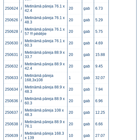
Metināmā pāreja 76.1 x
250624
i
20
gab
6.73
42.4
Metināmā pāreja 76.1 x
250626
i
20
gab
5.29
48.3
Metināmā pāreja 76.1 x
250628
i
20
gab
5.75
57 !!! pēdējie
Metināmā pāreja 76.1 x
250630
i
20
gab
4.69
60.3
Metināmā pāreja 88.9 x
250631
i
20
gab
15.88
33.7
Metināmā pāreja 88.9 x
250632
i
20
gab
9.45
42.4
Metināmā pāreja
250633
i
1
gab
32.07
168,3x108
Metināmā pāreja 88.9 x
250634
i
20
gab
7.94
48.3
Metināmā pāreja 88.9 x
250636
i
20
gab
6.96
60.3
Metināmā pāreja 108 x
250637
i
20
gab
12.25
48.3
Metināmā pāreja 88.9 x
250638
i
20
gab
6.66
76.1
Metināmā pāreja 168.3
250639
i
10
gab
27.07
x 139