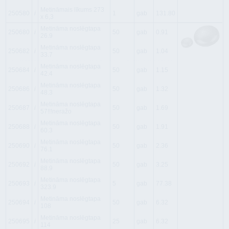
Metināmais līkums 273
250580
i
1
gab
131.80
x 6,3
Metināma noslēgtapa
250680
i
50
gab
0.91
26.9
Metināma noslēgtapa
250682
i
50
gab
1.04
33.7
Metināma noslēgtapa
250684
i
50
gab
1.15
42.4
Metināma noslēgtapa
250686
i
50
gab
1.32
48.3
Metināma noslēgtapa
250687
i
50
gab
1.69
57!!!neražo
Metināma noslēgtapa
250688
i
50
gab
1.91
60.3
Metināma noslēgtapa
250690
i
50
gab
2.36
76.1
Metināma noslēgtapa
250692
i
50
gab
3.25
88.9
Metināma noslēgtapa
250693
i
5
gab
77.38
323.9
Metināma noslēgtapa
250694
i
50
gab
6.32
108
Metināma noslēgtapa
250695
i
25
gab
6.32
114