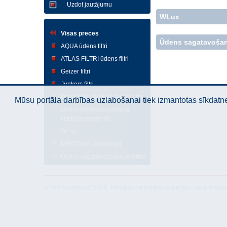
Uzdot jautājumu
WLux
Visas preces
Ūdens sagatavošan
AQUA ūdens filtri
ATLAS FILTRI ūdens filtri
Geizer filtri
Junkors filtri
Dozācijas sūkņi un piederumi
Mūsu portāla darbības uzlabošanai tiek izmantotas sīkdatnes
Ūdens attīrīšanas iekārtu
filtrācijas materiāli
WLux
DROPSON atkaļķotāji
Ūdens sagatavošanas iekārtas
© "AS Akvedukts" 2026. Pilnīgas vai daļējas materiālu izmantošan