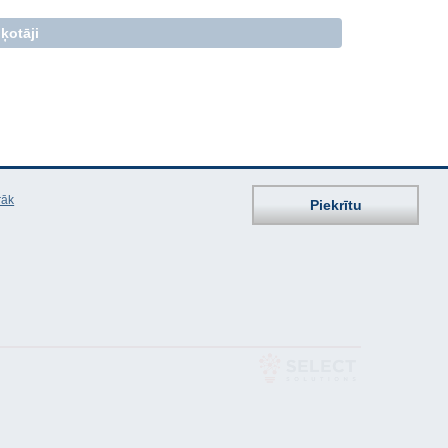
ķotāji
rāk
Piekrītu