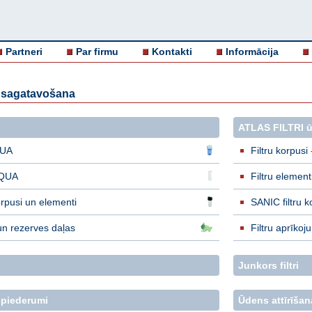
Partneri
Par firmu
Kontakti
Informācija
s sagatavošana
ATLAS FILTRI ūd
QUA
Filtru korpusi -
AQUA
Filtru elementi 
orpusi un elementi
SANIC filtru k
un rezerves daļas
Filtru aprīko
Junkors filtri
 piederumi
Ūdens attīrīšana