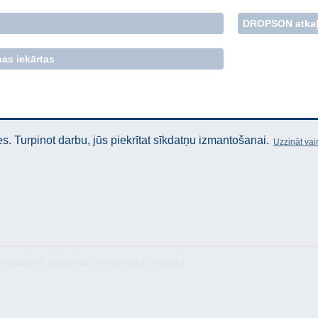
DROPSON atkaļ
as iekārtas
. Turpinot darbu, jūs piekrītat sīkdatņu izmantošanai.
Uzzināt vai
as gadījumā atsauce uz "AS Akvedukts" obligāta!