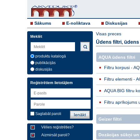
Sākums
E-noliktava
Diskusijas
Visas preces
Meklēt
Ūdens filtri, ūden
produktu katalogā
AQUA ūdens filtri
publikācijās
Filtru korpusi - A
diskusijās
Filtru elementi - 
Reģistrētiem lietotājiem
AQUA BIG filtru k
Filtru aprīkojums 
Saglabāt paroli
Geizer filtri
Vēlies reģistrēties?
Dozācijas sūkņi un
Aizmirsāt paroli?