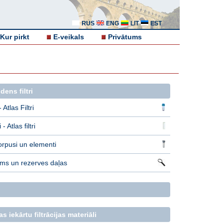
RUS
ENG
LIT
EST
Kur pirkt
E-veikals
Privātums
ens filtri
 Atlas Filtri
- Atlas filtri
orpusi un elementi
jums un rezerves daļas
s iekārtu filtrācijas materiāli