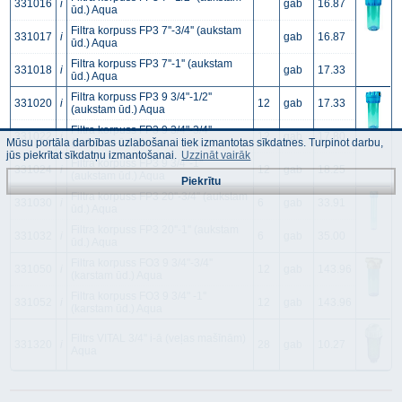
331016
i
gab
16.87
ūd.) Aqua
Filtra korpuss FP3 7''-3/4'' (aukstam
331017
i
gab
16.87
ūd.) Aqua
Filtra korpuss FP3 7''-1'' (aukstam
331018
i
gab
17.33
ūd.) Aqua
Filtra korpuss FP3 9 3/4"-1/2''
331020
i
12
gab
17.33
(aukstam ūd.) Aqua
Filtra korpuss FP3 9 3/4"-3/4''
331022
i
12
gab
17.80
Mūsu portāla darbības uzlabošanai tiek izmantotas sīkdatnes. Turpinot darbu,
(aukstam ūd.) Aqua
jūs piekrītat sīkdatņu izmantošanai.
Uzzināt vairāk
Filtra korpuss FP3 9 3/4"-1''
331024
i
12
gab
18.25
(aukstam ūd.) Aqua
Piekrītu
Filtra korpuss FP3 20''-3/4'' (aukstam
331030
i
6
gab
33.91
ūd.) Aqua
Filtra korpuss FP3 20''-1'' (aukstam
331032
i
6
gab
35.00
ūd.) Aqua
Filtra korpuss FO3 9 3/4"-3/4''
331050
i
12
gab
143.96
(karstam ūd.) Aqua
Filtra korpuss FO3 9 3/4" -1''
331052
i
12
gab
143.96
(karstam ūd.) Aqua
Filtrs VITAL 3/4'' i-ā (veļas mašīnām)
331320
i
28
gab
10.27
Aqua