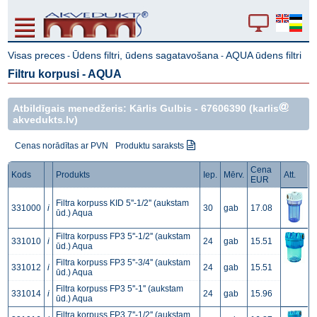
Visas preces
Ūdens filtri, ūdens sagatavošana
AQUA ūdens filtri
-
-
Filtru korpusi - AQUA
Atbildīgais menedžeris: Kārlis Gulbis -
67606390
(karlis
akvedukts.lv)
Cenas norādītas ar PVN
Produktu saraksts
Cena
Kods
Produkts
Iep.
Mērv.
Att.
EUR
Filtra korpuss KID 5''-1/2'' (aukstam
331000
i
30
gab
17.08
ūd.) Aqua
Filtra korpuss FP3 5''-1/2'' (aukstam
331010
i
24
gab
15.51
ūd.) Aqua
Filtra korpuss FP3 5''-3/4'' (aukstam
331012
i
24
gab
15.51
ūd.) Aqua
Filtra korpuss FP3 5''-1'' (aukstam
331014
i
24
gab
15.96
ūd.) Aqua
Filtra korpuss FP3 7''-1/2'' (aukstam