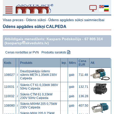
Visas preces
Ūdens sūkņi
Ūdens apgādes sūkņi saimniecībai
-
-
Ūdens apgādes sūkņi CALPEDA
Atbildīgais menedžeris: Kaspars Podskočijs -
67 805 314
(kasparsp
akvedukts.lv)
Cenas norādītas ar PVN
Produktu saraksts
Cena
Kods
Produkts
Iep.
Mērv.
Att.
EUR
Daudzpakāpju ūdens
108027
i
sūknis META 1.35kW 230V
gab
711.48
Calpeda
Sūknis CT 61 0,33kW 380V
110031
i
gab
132.71
50Hz Calpeda
Sūknis CTM 61 0,33kW
110032
i
gab
136.28
230V 50Hz Calpeda
Sūknis MXHM 205 0,75kW
108080
i
gab
407.50
230V Calpeda
Sūknis MXH 205 0,75kW