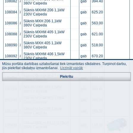
108082
i
gab
394.40
380V Calpeda
Sūknis MXHM 206 1,1kW
108084
i
gab
625.20
230V Calpeda
Sūknis MXH 206 1,1kW
108086
i
gab
563.00
380V Calpeda
Sūknis MXHM 405 1,1kW
108088
i
gab
621.00
230V Calpeda
Sūknis MXH 405 1,1kW
108090
i
gab
518.00
380V Calpeda
Sūknis MXHM 406 1,5kW
108092
i
gab
670.20
230V Calpeda
Mūsu portāla darbības uzlabošanai tiek izmantotas sīkdatnes. Turpinot darbu,
Sūknis MXH 406 1,5kW
108094
i
gab
621.90
jūs piekrītat sīkdatņu izmantošanai.
Uzzināt vairāk
380V Calpeda
Sūknis MXHM 804 1,5kW
Piekrītu
108096
i
gab
603.10
230V Calpeda
Sūknis MXH 804 1,5kW
108118
i
gab
603.10
380V Calpeda
Sūknis MXHM 805 1,8kW
108148
i
gab
766.70
230V Calpeda
Sūknis MXH 805 1,8kW
108158
i
gab
705.30
380V Calpeda
Sūknis NGLm 4/110 0,75kW
108428
i
gab
145.82
230V Calpeda