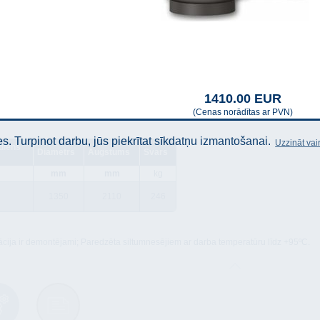
1410.00 EUR
(Cenas norādītas ar PVN)
. Turpinot darbu, jūs piekrītat sīkdatņu izmantošanai.
Uzzināt vai
diens
Diametrs
Augstums
Svars
mm
mm
kg
1350
2110
246
lācija ir demontējami; Paredzēta siltumnesējiem ar darba temperatūru līdz +95ºC.