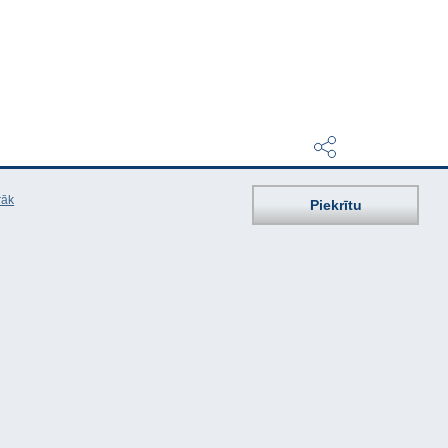
rāk
Piekrītu