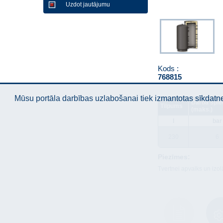
Uzdot jautājumu
Kods :
768815
Mūsu portāla darbības uzlabošanai tiek izmantotas sīkdatnes
Darba spie
Tilpums
(maks.)
l
bar
230
6
Piezīmes:
Tvertnei apvalks un izo