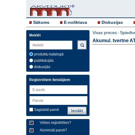
Sākums
E-noliktava
Diskusijas
Visas preces
Spiedtv
-
Meklēt
Akumul. tvertne 
produktu katalogā
publikācijās
diskusijās
Reģistrētiem lietotājiem
Saglabāt paroli
Vēlies reģistrēties?
Aizmirsāt paroli?