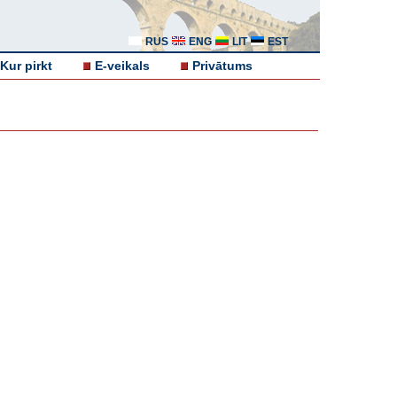
RUS
ENG
LIT
EST
Kur pirkt
E-veikals
Privātums