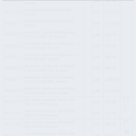
957170
i
gab
806.98
Kospel
Akumulācijas tvertne SV-800,
957171
i
gab
1311.70
Kospel
Akumulācijas tvertne SV-1000,
957182
i
gab
1419.83
Kospel
Akumulāc. tvertne ar siltumaini
957188
i
gab
594.16
0,75m2 SVW-200, Kospel
Akumulāc. tvertne ar siltumaini 1,5
957190
i
gab
728.32
m2 SVW-300, Kospel
Akumulāc. tvertne ar siltumaini 1,7
957191
i
gab
956.40
m2 SVW-400, Kospel
Akumulāc. tvertne ar siltumaini
957192
i
gab
966.38
2,25 m2 SVW-500, Kospel
Akumulāc. tvertne ar siltumaini
957193
i
gab
1460.48
2,89 m2 SVW-800, Kospel
Akumulāc. tvertne ar siltumaini
957194
i
gab
1747.98
3,45 m2 SVW-1000, Kospel
San. ūdens akumul. tvertne SE-
957172
i
gab
372.68
140 (V=140l) Kospel
San. ūdens akumul. tvertne SE-
957173
i
gab
517.49
200 (V=210l) Kospel
San. ūdens akumul. tvertne SE-
957174
i
gab
590.00
250 (V=255l) Kospel
San. ūdens akumul. tvertne SE-
957175
i
gab
653.33