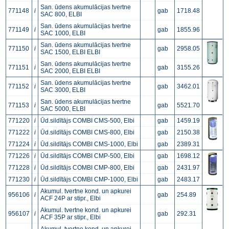
San. ūdens akumulācijas tvertne
771148
i
gab
1718.48
SAC 800, ELBI
San. ūdens akumulācijas tvertne
771149
i
gab
1855.96
SAC 1000, ELBI
San. ūdens akumulācijas tvertne
771150
i
gab
2958.05
SAC 1500, ELBI ELBI
San. ūdens akumulācijas tvertne
771151
i
gab
3155.26
SAC 2000, ELBI ELBI
San. ūdens akumulācijas tvertne
771152
i
gab
3462.01
SAC 3000, ELBI
San. ūdens akumulācijas tvertne
771153
i
gab
5521.70
SAC 5000, ELBI
771220
i
Ūd.sildītājs COMBI CMS-500, Elbi
gab
1459.19
771222
i
Ūd.sildītājs COMBI CMS-800, Elbi
gab
2150.38
771224
i
Ūd.sildītājs COMBI CMS-1000, Elbi
gab
2389.31
771226
i
Ūd.sildītājs COMBI CMP-500, Elbi
gab
1698.12
771228
i
Ūd.sildītājs COMBI CMP-800, Elbi
gab
2431.97
771230
i
Ūd.sildītājs COMBI CMP-1000, Elbi
gab
2483.17
Akumul. tvertne kond. un apkurei
956106
i
gab
254.89
ACF 24P ar stipr., Elbi
Akumul. tvertne kond. un apkurei
956107
i
gab
292.31
ACF 35P ar stipr., Elbi