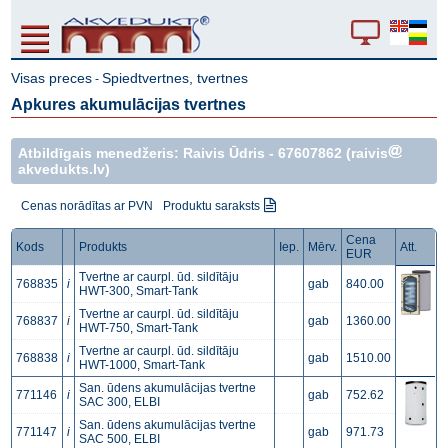
Visas preces
Spiedtvertnes, tvertnes
-
Apkures akumulācijas tvertnes
Atbildīgais menedžeris: Raivis Ūdris -
67607862
(raivis
akvedukts.lv)
Cenas norādītas ar PVN
Produktu saraksts
Cena
Kods
Produkts
Iep.
Mērv.
Att.
EUR
Tvertne ar caurpl. ūd. sildītāju
768835
i
gab
840.00
HWT-300, Smart-Tank
Tvertne ar caurpl. ūd. sildītāju
768837
i
gab
1360.00
HWT-750, Smart-Tank
Tvertne ar caurpl. ūd. sildītāju
768838
i
gab
1510.00
HWT-1000, Smart-Tank
San. ūdens akumulācijas tvertne
771146
i
gab
752.62
SAC 300, ELBI
San. ūdens akumulācijas tvertne
771147
i
gab
971.73
SAC 500, ELBI