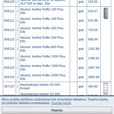
Akumul. tvertne kond. un apkurei
956108
i
gab
318.05
ACF 50P ar stipr., Elbi
Akumul. tvertne Puffer 100 Plus,
956111
i
gab
433.47
Elbi
Akumul. tvertne Puffer 200 Plus,
956112
i
gab
523.98
Elbi
Akumul. tvertne Puffer 300 Plus,
956114
i
gab
733.56
Elbi
Akumul. tvertne Puffer 500 Plus,
956115
i
gab
866.94
Elbi
Akumul. tvertne Puffer 800 Plus,
956116
i
gab
1352.80
Elbi
Akumul. tvertne Puffer 1000 Plus,
956117
i
gab
1390.91
Elbi
Akumul. tvertne Puffer 1500 Plus,
956118
i
gab
2667.49
Elbi
Akumul. tvertne Puffer 2000 Plus,
956119
i
gab
2905.66
Elbi
Akumulācijas tvertne SV-200,
957167
i
gab
480.90
Kospel
Akumulācijas tvertne SV-300,
957168
i
gab
569.40
Kospel
Mūsu portāla darbības uzlabošanai tiek izmantotas sīkdatnes. Turpinot darbu,
jūs piekrītat sīkdatņu izmantošanai.
Uzzināt vairāk
Akumulācijas tvertne SV-400,
957169
i
gab
803.07
Kospel
Piekrītu
Akumulācijas tvertne SV-500,