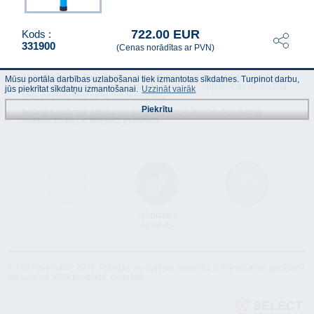
722.00 EUR
Kods :
331900
(Cenas norādītas ar PVN)
Atdzelžošanas filtrs CMB
- automātiskas darbības iekārta paredzēta
Mūsu portāla darbības uzlabošanai tiek izmantotas sīkdatnes. Turpinot darbu,
ūdens attīrīšanai no dzelzs, mangāna, smakas, duļķainības un arsēna
jūs piekrītat sīkdatņu izmantošanai.
Uzzināt vairāk
(As), nepielietojot nekādus reaģentus.
Piekrītu
Iekārta sastāv no: filtrēšanas kolonas, automātiskās skalošanas
vadības bloka un filtrējošā materiāla.
Lietošanas
Tehniskais
Atbilstība
instrukcija
apraksts
© "AS Akvedukts" 2026. Pilnīgas vai daļējas materiālu izmantošanas gadījumā
atsauce uz "AS Akvedukts" obligāta!