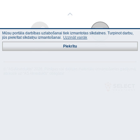
Mūsu portāla darbības uzlabošanai tiek izmantotas sīkdatnes. Turpinot darbu,
jūs piekrītat sīkdatņu izmantošanai.
Uzzināt vairāk
Tehniskais
Atbilstība
Piekrītu
apraksts
© "AS Akvedukts" 2026. Pilnīgas vai daļējas materiālu izmantošanas gadījumā
atsauce uz "AS Akvedukts" obligāta!