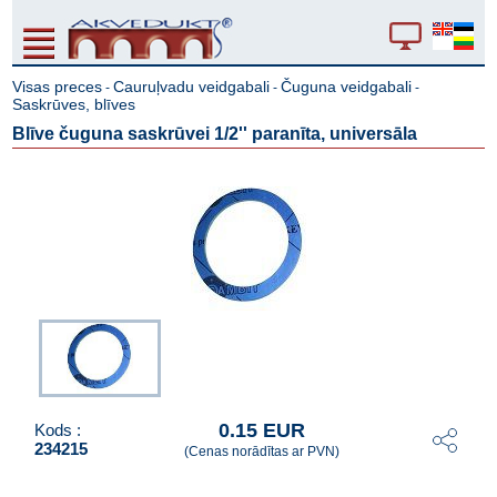
Visas preces
Cauruļvadu veidgabali
Čuguna veidgabali
-
-
-
Saskrūves, blīves
Blīve čuguna saskrūvei 1/2'' paranīta, universāla
0.15 EUR
Kods :
234215
(Cenas norādītas ar PVN)