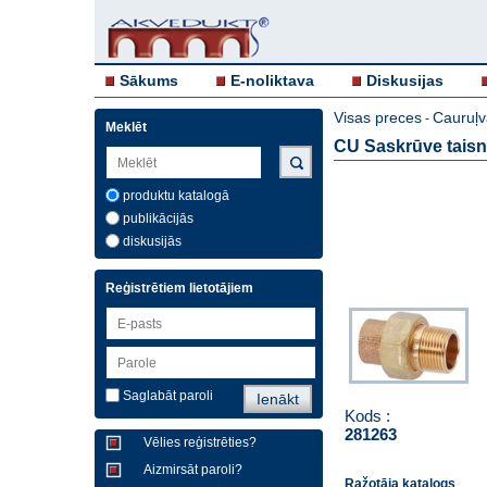
Sākums
E-noliktava
Diskusijas
Visas preces
Cauruļv
-
Meklēt
CU Saskrūve taisna
produktu katalogā
publikācijās
diskusijās
Reģistrētiem lietotājiem
Saglabāt paroli
Kods :
281263
Vēlies reģistrēties?
Aizmirsāt paroli?
Ražotāja katalogs