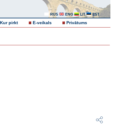
RUS
ENG
LIT
EST
Kur pirkt
E-veikals
Privātums