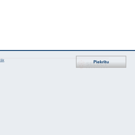
rāk
Piekrītu