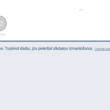
stība
. Turpinot darbu, jūs piekrītat sīkdatņu izmantošanai.
Uzzināt vai
as gadījumā atsauce uz "AS Akvedukts" obligāta!