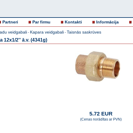
Partneri
Par firmu
Kontakti
Informācija
adu veidgabali
Kapara veidgabali
Taisnās saskrūves
-
-
 12x1/2'' ā.v. (4341g)
5.72 EUR
(Cenas norādītas ar PVN)