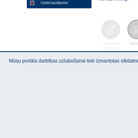
Uzdot jautājumu
Tehniskais
Atbil
apraksts
Mūsu portāla darbības uzlabošanai tiek izmantotas sīkdatnes
© "AS Akvedukts" 2026. Pilnīgas vai daļējas materiālu izmantošan