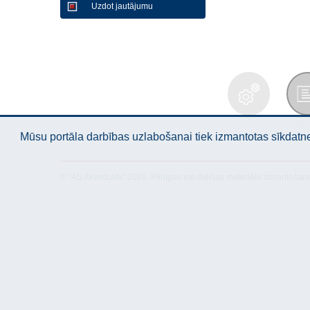
Uzdot jautājumu
Tehniskais
Atbil
apraksts
Mūsu portāla darbības uzlabošanai tiek izmantotas sīkdatnes
© "AS Akvedukts" 2026. Pilnīgas vai daļējas materiālu izmantošan