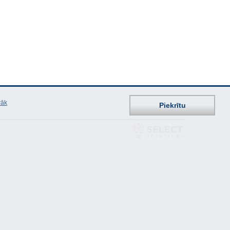
rāk
Piekrītu