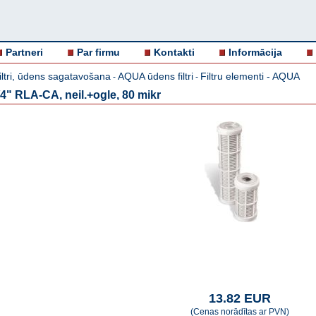
Partneri
Par firmu
Kontakti
Informācija
iltri, ūdens sagatavošana
AQUA ūdens filtri
Filtru elementi - AQUA
-
-
/4" RLA-CA, neil.+ogle, 80 mikr
13.82 EUR
(Cenas norādītas ar PVN)