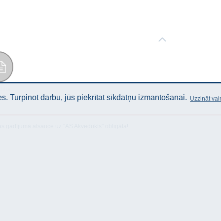
stība
. Turpinot darbu, jūs piekrītat sīkdatņu izmantošanai.
Uzzināt vai
as gadījumā atsauce uz "AS Akvedukts" obligāta!