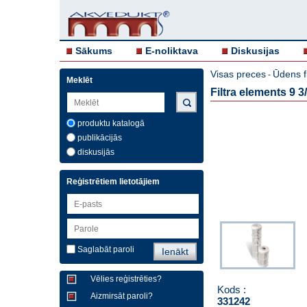
Sākums
E-noliktava
Diskusijas
Visas preces
Ūdens f
-
Meklēt
Filtra elements 9 3
produktu katalogā
publikācijās
diskusijās
Reģistrētiem lietotājiem
Saglabāt paroli
Vēlies reģistrēties?
Kods :
Aizmirsāt paroli?
331242