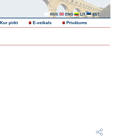
RUS
ENG
LIT
EST
Kur pirkt
E-veikals
Privātums