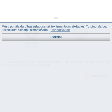
Mūsu portāla darbības uzlabošanai tiek izmantotas sīkdatnes. Turpinot darbu,
jūs piekrītat sīkdatņu izmantošanai.
Uzzināt vairāk
Piekrītu
Tehniskais
Atbilstība
apraksts
© "AS Akvedukts" 2026. Pilnīgas vai daļējas materiālu izmantošanas gadījumā
atsauce uz "AS Akvedukts" obligāta!