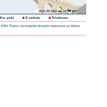
RUS
ENG
LIT
EST
Kur pirkt
E-veikals
Privātums
KAN-Therm nerūsējošā tērauda saskrūves un blīves
-