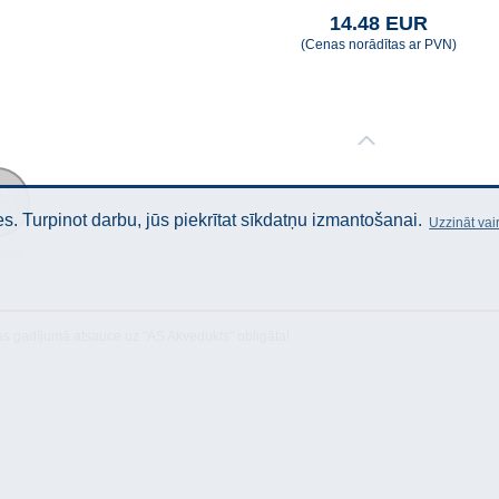
14.48 EUR
(Cenas norādītas ar PVN)
. Turpinot darbu, jūs piekrītat sīkdatņu izmantošanai.
Uzzināt vai
stība
as gadījumā atsauce uz "AS Akvedukts" obligāta!