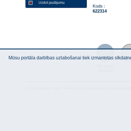
Uzdot jautājumu
Kods :
622314
Mūsu portāla darbības uzlabošanai tiek izmantotas sīkdatnes
Tehniskais
Atbil
apraksts
© "AS Akvedukts" 2026. Pilnīgas vai daļējas materiālu izmantošan