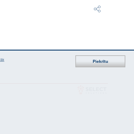
rāk
Piekrītu