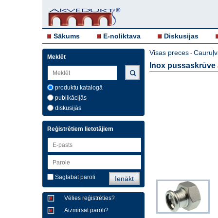
Sākums
E-noliktava
Diskusijas
Visas preces
Cauruļv
-
Meklēt
Inox pussaskrūve ar
produktu katalogā
publikācijās
diskusijās
Reģistrētiem lietotājiem
Saglabāt paroli
Vēlies reģistrēties?
Aizmirsāt paroli?