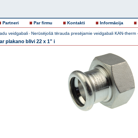
Partneri
Par firmu
Kontakti
Informācija
adu veidgabali
Nerūsējošā tērauda presējamie veidgabali KAN-therm
-
 plakano blīvi 22 x 1" i