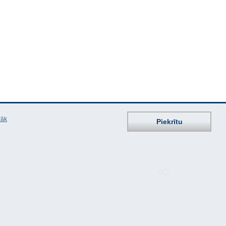
rāk
Piekrītu