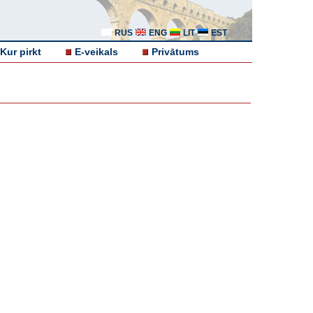
RUS
ENG
LIT
EST
Kur pirkt
E-veikals
Privātums