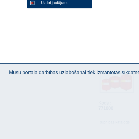
Uzdot jautājumu
Mūsu portāla darbības uzlabošanai tiek izmantotas sīkdatnes
Kods :
771000
Rūpnīcas katalogs