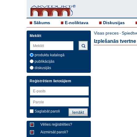
Sākums
E-noliktava
Diskusijas
Visas preces
Spiedtv
-
Meklēt
Izplešanās tvertne
produktu katalogā
publikācijās
diskusijās
Reģistrētiem lietotājiem
Saglabāt paroli
Vēlies reģistrēties?
Aizmirsāt paroli?