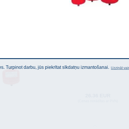
. Turpinot darbu, jūs piekrītat sīkdatņu izmantošanai.
Uzzināt vai
26.36 EUR
(Cenas norādītas ar PVN)