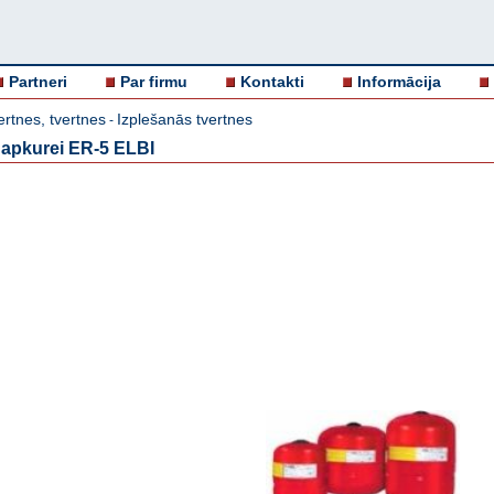
Partneri
Par firmu
Kontakti
Informācija
ertnes, tvertnes
Izplešanās tvertnes
-
 apkurei ER-5 ELBI