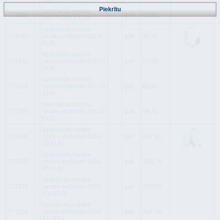
ERP-RET/10 ELBI
Piekrītu
Izplešanās tvertne
771118
i
gab
65.82
ERP-RET/12 ELBI
Izplešanās tvertne
771280
i
saules sistēmām DS-8
gab
40.31
ELBI
Izplešanās tvertne
771282
i
saules sistēmām DS-18
gab
53.08
ELBI
Izplešanās tvertne
771284
i
saules sistēmām DS-24
gab
61.93
ELBI
Izplešanās tvertne
771286
i
saules sistēmām DS-35
gab
98.31
ELBI
Izplešanās tvertne
771288
i
saules sistēmām DSV-
gab
127.80
50 ELBI
Izplešanās tvertne
771290
i
saules sistēmām DSV-
gab
188.74
80 ELBI
Izplešanās tvertne
771292
i
saules sistēmām DSV-
gab
255.59
100 ELBI
Izplešanās tvertne
771294
i
saules sistēmām DSV-
gab
347.99
150 Elbi