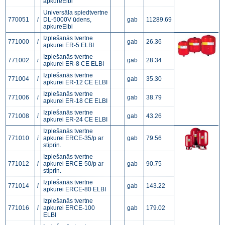
apkureElbi
Universāla spiedtvertne
770051
i
DL-5000V ūdens,
gab
11289.69
apkureElbi
Izplešanās tvertne
771000
i
gab
26.36
apkurei ER-5 ELBI
Izplešanās tvertne
771002
i
gab
28.34
apkurei ER-8 CE ELBI
Izplešanās tvertne
771004
i
gab
35.30
apkurei ER-12 CE ELBI
Izplešanās tvertne
771006
i
gab
38.79
apkurei ER-18 CE ELBI
Izplešanās tvertne
771008
i
gab
43.26
apkurei ER-24 CE ELBI
Izplešanās tvertne
771010
i
apkurei ERCE-35/p ar
gab
79.56
stiprin.
Izplešanās tvertne
771012
i
apkurei ERCE-50/p ar
gab
90.75
stiprin.
Izplešanās tvertne
771014
i
gab
143.22
apkurei ERCE-80 ELBI
Izplešanās tvertne
771016
i
apkurei ERCE-100
gab
179.02
ELBI