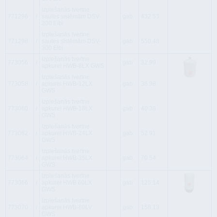
Izplešanās tvertne
771296
i
saules sistēmām DSV-
gab
432.53
200 Elbi
Izplešanās tvertne
771298
i
saules sistēmām DSV-
gab
550.48
300 Elbi
Izplešanās tvertne
773056
i
gab
32.99
apkurei HWB-8LX GWS
Izplešanās tvertne
773058
i
apkurei HWB-12LX
gab
36.98
GWS
Izplešanās tvertne
773060
i
apkurei HWB-18LX
gab
40.38
GWS
Izplešanās tvertne
773062
i
apkurei HWB-24LX
gab
52.91
GWS
Izplešanās tvertne
773064
i
apkurei HWB-35LX
gab
70.54
GWS
Izplešanās tvertne
773066
i
apkurei HWB 60LX
gab
125.14
GWS
Izplešanās tvertne
773070
i
apkurei HWB-80LV
gab
158.13
GWS