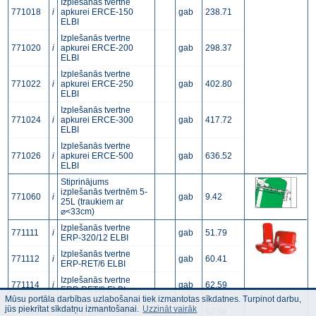
Izplešanās tvertne
771018
i
apkurei ERCE-150
gab
238.71
ELBI
Izplešanās tvertne
771020
i
apkurei ERCE-200
gab
298.37
ELBI
Izplešanās tvertne
771022
i
apkurei ERCE-250
gab
402.80
ELBI
Izplešanās tvertne
771024
i
apkurei ERCE-300
gab
417.72
ELBI
Izplešanās tvertne
771026
i
apkurei ERCE-500
gab
636.52
ELBI
Stiprinājums
izplešanās tvertnēm 5-
771060
i
gab
9.42
25L (traukiem ar
⌀<33cm)
Izplešanās tvertne
771111
i
gab
51.79
ERP-320/12 ELBI
Izplešanās tvertne
771112
i
gab
60.41
ERP-RET/6 ELBI
Izplešanās tvertne
771114
i
gab
62.59
ERP-RET/8 ELBI
Mūsu portāla darbības uzlabošanai tiek izmantotas sīkdatnes. Turpinot darbu,
Izplešanās tvertne
jūs piekrītat sīkdatņu izmantošanai.
Uzzināt vairāk
771116
i
gab
63.66