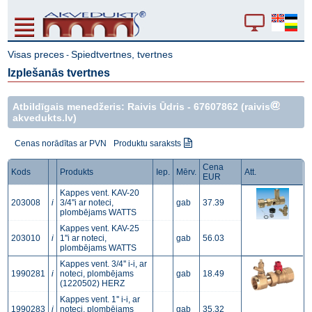
Visas preces
Spiedtvertnes, tvertnes
-
Izplešanās tvertnes
Atbildīgais menedžeris: Raivis Ūdris -
67607862
(raivis
akvedukts.lv)
Cenas norādītas ar PVN
Produktu saraksts
Cena
Kods
Produkts
Iep.
Mērv.
Att.
EUR
Kappes vent. KAV-20
203008
i
3/4''i ar noteci,
gab
37.39
plombējams WATTS
Kappes vent. KAV-25
203010
i
1''i ar noteci,
gab
56.03
plombējams WATTS
Kappes vent. 3/4'' i-i, ar
1990281
i
noteci, plombējams
gab
18.49
(1220502) HERZ
Kappes vent. 1'' i-i, ar
1990283
i
noteci, plombējams
gab
35.32