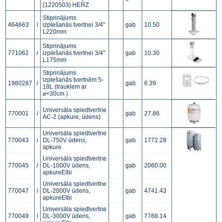
(1220503) HERZ
Stiprinājums
464663
i
izplešanās tvertnei 3/4"
gab
10.50
L220mm
Stiprinājums
771062
i
izplešanās tvertnei 3/4"
gab
10.30
L175mm
Stiprinājums
izplešanās tvertnēm 5-
1980287
i
gab
6.39
18L (traukiem ar
⌀<30cm )
Universāla spiedtvertne
770001
i
gab
27.86
AC-2 (apkure, ūdens)
Universāla spiedtvertne
770043
i
DL-750V ūdens,
gab
1772.28
apkure
Universāla spiedtvertne
770045
i
DL-1000V ūdens,
gab
2060.00
apkureElbi
Universāla spiedtvertne
770047
i
DL-2000V ūdens,
gab
4741.43
apkureElbi
Universāla spiedtvertne
770049
i
DL-3000V ūdens,
gab
7768.14