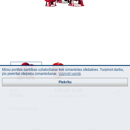
Mūsu portāla darbības uzlabošanai tiek izmantotas sīkdatnes. Turpinot darbu,
jūs piekrītat sīkdatņu izmantošanai.
Uzzināt vairāk
Piekrītu
179.02 EUR
Kods :
771016
(Cenas norādītas ar PVN)
Rūpnīcas katalogs