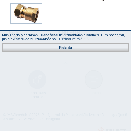
3.86 EUR
Kods :
Mūsu portāla darbības uzlabošanai tiek izmantotas sīkdatnes. Turpinot darbu,
288228
(Cenas norādītas ar PVN)
jūs piekrītat sīkdatņu izmantošanai.
Uzzināt vairāk
Piekrītu
Tehniskais
Atbilstība
apraksts
© "AS Akvedukts" 2026. Pilnīgas vai daļējas materiālu izmantošanas gadījumā
atsauce uz "AS Akvedukts" obligāta!