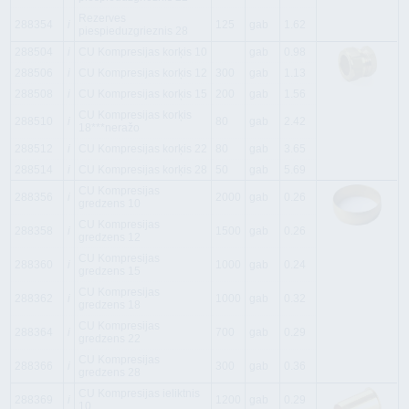
Rezerves
288354
i
125
gab
1.62
piespieduzgrieznis 28
288504
i
CU Kompresijas korķis 10
gab
0.98
288506
i
CU Kompresijas korķis 12
300
gab
1.13
288508
i
CU Kompresijas korķis 15
200
gab
1.56
CU Kompresijas korķis
288510
i
80
gab
2.42
18***neražo
288512
i
CU Kompresijas korķis 22
80
gab
3.65
288514
i
CU Kompresijas korķis 28
50
gab
5.69
CU Kompresijas
288356
i
2000
gab
0.26
gredzens 10
CU Kompresijas
288358
i
1500
gab
0.26
gredzens 12
CU Kompresijas
288360
i
1000
gab
0.24
gredzens 15
CU Kompresijas
288362
i
1000
gab
0.32
gredzens 18
CU Kompresijas
288364
i
700
gab
0.29
gredzens 22
CU Kompresijas
288366
i
300
gab
0.36
gredzens 28
CU Kompresijas ieliktnis
288369
i
1200
gab
0.29
10