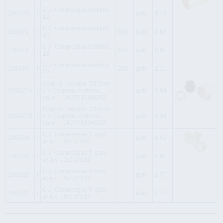
CU Kompresijas ieliktnis
288370
i
gab
0.48
12
CU Kompresijas ieliktnis
288372
i
600
gab
0.68
15
CU Kompresijas ieliktnis
288374
i
500
gab
0.80
18
CU Kompresijas ieliktnis
288376
i
200
gab
1.21
22
Cauruļu pievien. D15mm
1990274
i
x ¾''(kapara, karbona
gab
2.94
caur .) (1627615)HERZ
Cauruļu pievien. D18mm
1990275
i
x ¾''(kapara, karbona
gab
2.94
caur .) (1627618)HERZ
CU Kompresijas T- gab.
288324
i
gab
1.42
ar ā.v. 10x1/2"x10
CU Kompresijas T- gab.
288326
i
gab
2.95
ar ā.v. 12x1/2''x12
CU Kompresijas T- gab.
288328
i
gab
1.76
ar ā.v. 15x1/2''x15
CU Kompresijas T- gab.
288330
i
gab
2.75
ar ā.v. 18x1/2''x18