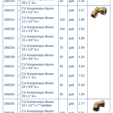
288250
i
30
gab
5.35
28 x 1" ā.v.
CU Kompresijas līkums
288252
i
gab
2.57
10 x 1/2" ā.v.
CU Kompresijas līkums
288254
i
150
gab
2.96
12 x 1/2" ā.v.
CU Kompresijas līkums
288256
i
100
gab
2.53
15 x 1/2" ā.v.
CU Kompresijas līkums
288257
i
50
gab
3.98
15 x 3/4" ā.v.
CU Kompresijas līkums
288258
i
70
gab
3.49
18 x 1/2" ā.v.
CU Kompresijas līkums
288259
i
50
gab
4.24
18 x 3/4" ā.v.
CU Kompresijas līkums
288261
i
40
gab
4.54
22 x 3/4" ā.v.
CU Kompresijas līkums
288262
i
20
gab
7.02
22 x 1" ā.v.
CU Kompresijas līkums
288263
i
30
gab
6.26
28 x 3/4" ā.v.
CU Kompresijas līkums
288264
i
30
gab
7.94
28 x 1" ā.v.
CU Kompresijas līkums
288265
i
gab
2.77
10 x 1/2" i.v.***pēdējie
CU Kompresijas līkums