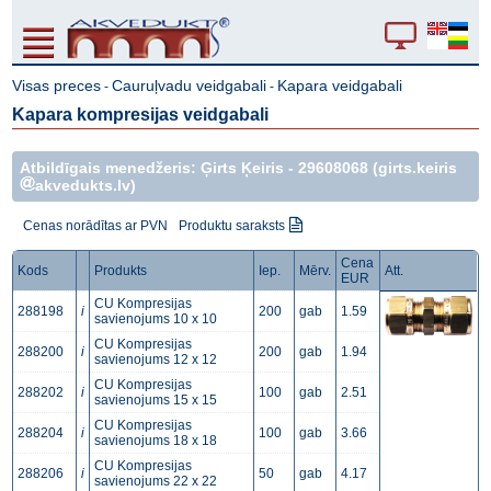
Visas preces
Cauruļvadu veidgabali
Kapara veidgabali
-
-
Kapara kompresijas veidgabali
Atbildīgais menedžeris: Ģirts Ķeiris -
29608068
(girts.keiris
akvedukts.lv)
Cenas norādītas ar PVN
Produktu saraksts
Cena
Kods
Produkts
Iep.
Mērv.
Att.
EUR
CU Kompresijas
288198
i
200
gab
1.59
savienojums 10 x 10
CU Kompresijas
288200
i
200
gab
1.94
savienojums 12 x 12
CU Kompresijas
288202
i
100
gab
2.51
savienojums 15 x 15
CU Kompresijas
288204
i
100
gab
3.66
savienojums 18 x 18
CU Kompresijas
288206
i
50
gab
4.17
savienojums 22 x 22