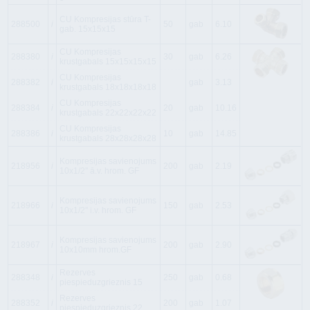
CU Kompresijas stūra T-
288500
i
50
gab
6.10
gab. 15x15x15
CU Kompresijas
288380
i
30
gab
6.26
krustgabals 15x15x15x15
CU Kompresijas
288382
i
gab
3.13
krustgabals 18x18x18x18
CU Kompresijas
288384
i
20
gab
10.16
krustgabals 22x22x22x22
CU Kompresijas
288386
i
10
gab
14.85
krustgabals 28x28x28x28
Kompresijas savienojums
218956
i
200
gab
2.19
10x1/2'' ā.v. hrom. GF
Kompresijas savienojums
218966
i
150
gab
2.53
10x1/2'' i.v. hrom. GF
Kompresijas savienojums
218967
i
200
gab
2.90
10x10mm hrom.GF
Rezerves
288348
i
250
gab
0.68
piespieduzgrieznis 15
Rezerves
288352
i
200
gab
1.07
piespieduzgrieznis 22