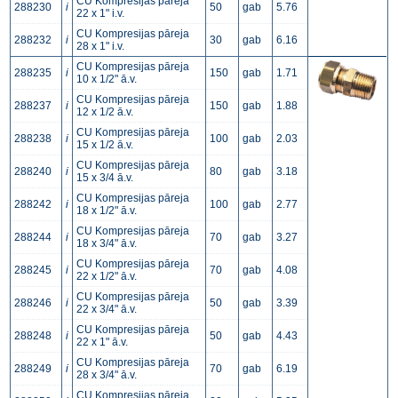
CU Kompresijas pāreja
288230
i
50
gab
5.76
22 x 1" i.v.
CU Kompresijas pāreja
288232
i
30
gab
6.16
28 x 1" i.v.
CU Kompresijas pāreja
288235
i
150
gab
1.71
10 x 1/2" ā.v.
CU Kompresijas pāreja
288237
i
150
gab
1.88
12 x 1/2 ā.v.
CU Kompresijas pāreja
288238
i
100
gab
2.03
15 x 1/2 ā.v.
CU Kompresijas pāreja
288240
i
80
gab
3.18
15 x 3/4 ā.v.
CU Kompresijas pāreja
288242
i
100
gab
2.77
18 x 1/2" ā.v.
CU Kompresijas pāreja
288244
i
70
gab
3.27
18 x 3/4" ā.v.
CU Kompresijas pāreja
288245
i
70
gab
4.08
22 x 1/2" ā.v.
CU Kompresijas pāreja
288246
i
50
gab
3.39
22 x 3/4" ā.v.
CU Kompresijas pāreja
288248
i
50
gab
4.43
22 x 1" ā.v.
CU Kompresijas pāreja
288249
i
70
gab
6.19
28 x 3/4" ā.v.
CU Kompresijas pāreja