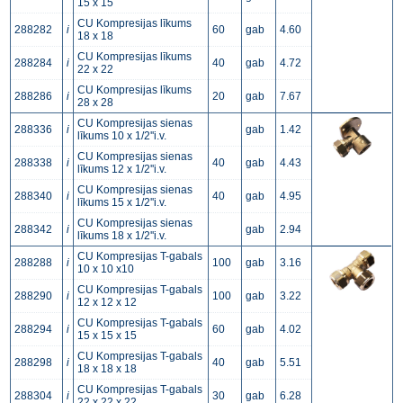
15 x 15
CU Kompresijas līkums
288282
i
60
gab
4.60
18 x 18
CU Kompresijas līkums
288284
i
40
gab
4.72
22 x 22
CU Kompresijas līkums
288286
i
20
gab
7.67
28 x 28
CU Kompresijas sienas
288336
i
gab
1.42
līkums 10 x 1/2''i.v.
CU Kompresijas sienas
288338
i
40
gab
4.43
līkums 12 x 1/2''i.v.
CU Kompresijas sienas
288340
i
40
gab
4.95
līkums 15 x 1/2''i.v.
CU Kompresijas sienas
288342
i
gab
2.94
līkums 18 x 1/2''i.v.
CU Kompresijas T-gabals
288288
i
100
gab
3.16
10 x 10 x10
CU Kompresijas T-gabals
288290
i
100
gab
3.22
12 x 12 x 12
CU Kompresijas T-gabals
288294
i
60
gab
4.02
15 x 15 x 15
CU Kompresijas T-gabals
288298
i
40
gab
5.51
18 x 18 x 18
CU Kompresijas T-gabals
288304
i
30
gab
6.28
22 x 22 x 22