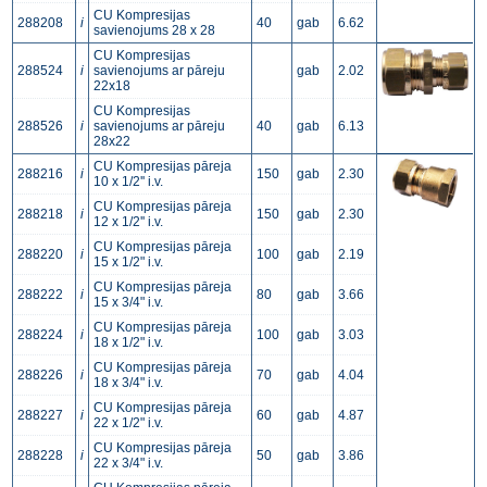
CU Kompresijas
288208
i
40
gab
6.62
savienojums 28 x 28
CU Kompresijas
288524
i
savienojums ar pāreju
gab
2.02
22x18
CU Kompresijas
288526
i
savienojums ar pāreju
40
gab
6.13
28x22
CU Kompresijas pāreja
288216
i
150
gab
2.30
10 x 1/2'' i.v.
CU Kompresijas pāreja
288218
i
150
gab
2.30
12 x 1/2'' i.v.
CU Kompresijas pāreja
288220
i
100
gab
2.19
15 x 1/2" i.v.
CU Kompresijas pāreja
288222
i
80
gab
3.66
15 x 3/4" i.v.
CU Kompresijas pāreja
288224
i
100
gab
3.03
18 x 1/2" i.v.
CU Kompresijas pāreja
288226
i
70
gab
4.04
18 x 3/4" i.v.
CU Kompresijas pāreja
288227
i
60
gab
4.87
22 x 1/2" i.v.
CU Kompresijas pāreja
288228
i
50
gab
3.86
22 x 3/4" i.v.