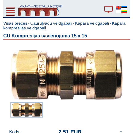
Visas preces
Cauruļvadu veidgabali
Kapara veidgabali
Kapara
-
-
-
kompresijas veidgabali
CU Kompresijas savienojums 15 x 15
2.51 EUR
Kods :