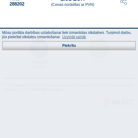
288202
(Cenas norādītas ar PVN)
Mūsu portāla darbības uzlabošanai tiek izmantotas sīkdatnes. Turpinot darbu,
jūs piekrītat sīkdatņu izmantošanai.
Uzzināt vairāk
Piekrītu
Tehniskais
Atbilstība
apraksts
© "AS Akvedukts" 2026. Pilnīgas vai daļējas materiālu izmantošanas gadījumā
atsauce uz "AS Akvedukts" obligāta!