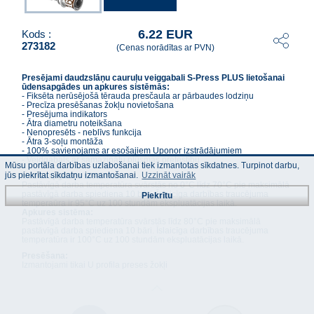
6.22 EUR
Kods :
273182
(Cenas norādītas ar PVN)
Presējami daudzslāņu cauruļu veiggabali S-Press PLUS lietošanai
ūdensapgādes un apkures sistēmās:
- Fiksēta nerūsējošā tērauda presčaula ar pārbaudes lodziņu
- Precīza presēšanas žokļu novietošana
- Presējuma indikators
- Ātra diametru noteikšana
- Nenopresēts - neblīvs funkcija
- Ātra 3-soļu montāža
- 100% savienojams ar esošajiem Uponor izstrādājumiem
- Veidgabals ar samazinātu plūsmas pretestību
Mūsu portāla darbības uzlabošanai tiek izmantotas sīkdatnes. Turpinot darbu,
jūs piekrītat sīkdatņu izmantošanai.
Uzzināt vairāk
Ūdensapgādes sistēma:
Pastāvīgā darba temperatūra svārstās no 0°C līdz 70°C pie maksimālā
pastāvīgā darba spiediena 10 bāri. Īslaicīga darbības traucējuma
Piekrītu
temperaūra ir 95°C uz 100 stundām ekspluatācijas laikā.
Apkures sistēma:
Pastāvīgā darba temperatūra svārstās līdz 80°C pie maksimālā
pastāvīgā darba spiediena 10 bāri. Īslaicīga darbības traucējuma
temperatūra ir 100°C uz 100 stundām ekspluatācijas laikā.
Presēšana:
Izmantojami tikai U profila preses žokļi