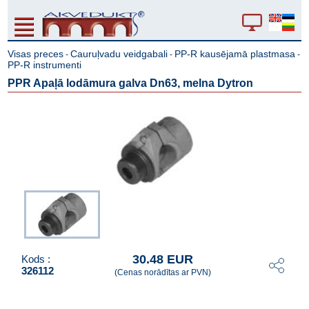
Visas preces
Cauruļvadu veidgabali
PP-R kausējamā plastmasa
-
-
-
PP-R instrumenti
PPR Apaļā lodāmura galva Dn63, melna Dytron
30.48 EUR
Kods :
326112
(Cenas norādītas ar PVN)