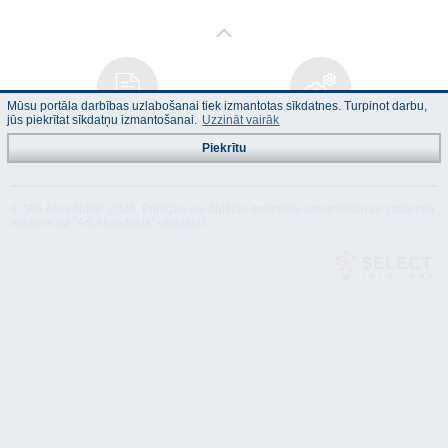
Mūsu portāla darbības uzlabošanai tiek izmantotas sīkdatnes. Turpinot darbu,
jūs piekrītat sīkdatņu izmantošanai.
Uzzināt vairāk
Lietošanas
Tehniskais
instrukcija
apraksts
Piekrītu
© "AS Akvedukts" 2026. Pilnīgas vai daļējas materiālu izmantošanas gadījumā
atsauce uz "AS Akvedukts" obligāta!