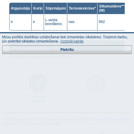
Siltumatdeve**
Atgaisotājs
Korķi
Stiprinājumi
Termoieskrūve*
(W)
L-veida
ir
ir
nav
992
kronšteins
* - Heimeier termoieskrūve.
Mūsu portāla darbības uzlabošanai tiek izmantotas sīkdatnes. Turpinot darbu,
jūs piekrītat sīkdatņu izmantošanai.
Uzzināt vairāk
** - Siltumatdeve aprēķināta 20° C istabas temperatūrai, ja
apkures temperatūra ir 75/65° C.
Piekrītu
Radiatoru siltumatdeves tabula (0.5 MB)
Tehniskais
Atbilstība
apraksts
© "AS Akvedukts" 2026. Pilnīgas vai daļējas materiālu izmantošanas gadījumā
atsauce uz "AS Akvedukts" obligāta!