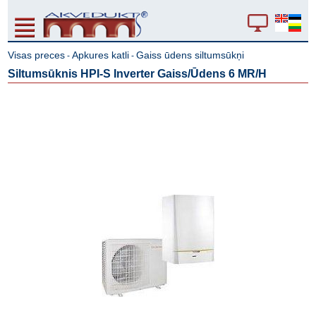
Visas preces
Apkures katli
Gaiss ūdens siltumsūkņi
-
-
Siltumsūknis HPI-S Inverter Gaiss/Ūdens 6 MR/H