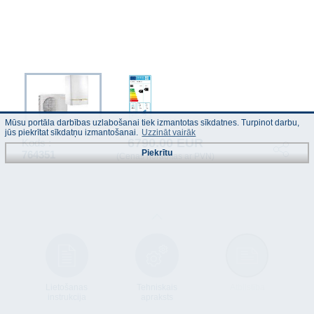
Mūsu portāla darbības uzlabošanai tiek izmantotas sīkdatnes. Turpinot darbu,
jūs piekrītat sīkdatņu izmantošanai.
Uzzināt vairāk
6790.00 EUR
Kods :
Piekrītu
764351
(Cenas norādītas ar PVN)
Lietošanas
Tehniskais
Atbilstība
instrukcija
apraksts