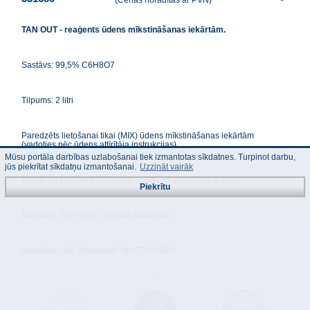
(Cenas norādītas ar PVN)
TAN OUT - reaģents ūdens mīkstināšanas iekārtām.
Sastāvs: 99,5% C6H8O7
Tilpums: 2 litri
Paredzēts lietošanai tikai (MIX) ūdens mīkstināšanas iekārtām
(vadoties pēc ūdens attīrītāja instrukcijas).
Mūsu portāla darbības uzlabošanai tiek izmantotas sīkdatnes. Turpinot darbu,
jūs piekrītat sīkdatņu izmantošanai.
Uzzināt vairāk
Sargāt no bērniem! Norīšanas gadījumā griezties pie ārsta.
Piekrītu
Ražotājs: "EURAQA" Eiropas Savienība
Izplatītājs: SIA "Akvedukts" tālr.67606390