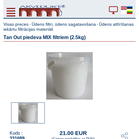
Visas preces
Ūdens filtri, ūdens sagatavošana
Ūdens attīrīšanas
-
-
iekārtu filtrācijas materiāli
Tan Out piedeva MIX filtriem (2.5kg)
21.00 EUR
Kods :
331689