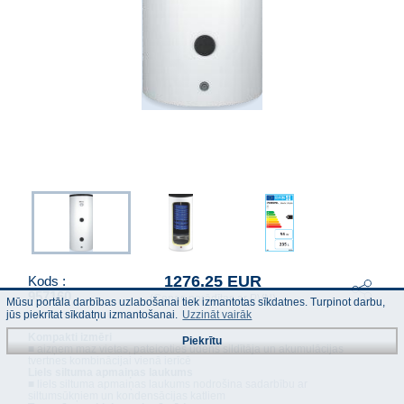
1276.25 EUR
Kods :
957160
(Cenas norādītas ar PVN)
Mūsu portāla darbības uzlabošanai tiek izmantotas sīkdatnes. Turpinot darbu,
jūs piekrītat sīkdatņu izmantošanai.
Uzzināt vairāk
Kompakti izmēri
Piekrītu
■ aizņem maz vietas, pateicoties ūdens sildītāja un akumulācijas
tvertnes kombinācijai vienā ierīcē
Liels siltuma apmaiņas laukums
■ liels siltuma apmaiņas laukums nodrošina sadarbību ar
siltumsūkņiem un kondensācijas katliem