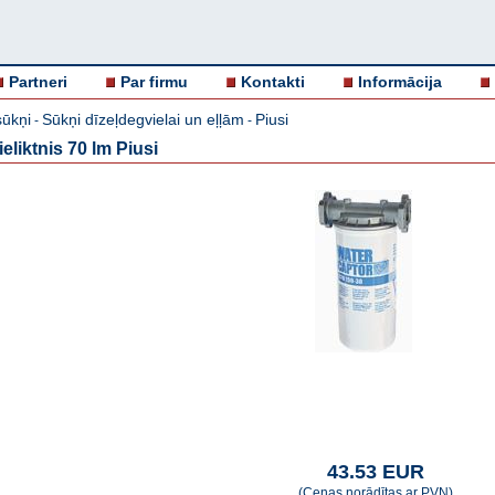
Partneri
Par firmu
Kontakti
Informācija
ūkņi
Sūkņi dīzeļdegvielai un eļļām
Piusi
-
-
eliktnis 70 lm Piusi
43.53 EUR
(Cenas norādītas ar PVN)