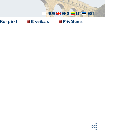
RUS
ENG
LIT
EST
Kur pirkt
E-veikals
Privātums