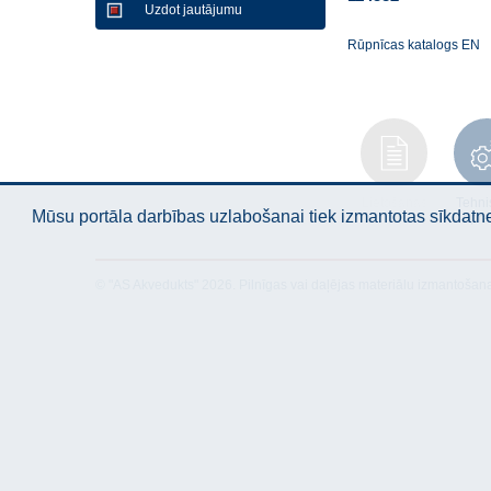
Uzdot jautājumu
Rūpnīcas katalogs EN
Lietošanas
Tehni
Mūsu portāla darbības uzlabošanai tiek izmantotas sīkdatnes
instrukcija
apra
© "AS Akvedukts" 2026. Pilnīgas vai daļējas materiālu izmantošan