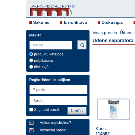
Sākums
E-noliktava
Diskusijas
Visas preces
Ūdens s
-
Meklēt
Ūdens separatora i
produktu katalogā
publikācijās
diskusijās
Reģistrētiem lietotājiem
Saglabāt paroli
Vēlies reģistrēties?
Kods :
Aizmirsāt paroli?
114582