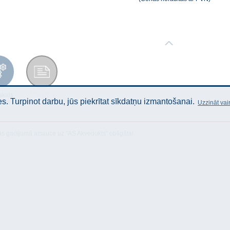
skais
Atbilstība
. Turpinot darbu, jūs piekrītat sīkdatņu izmantošanai.
ksts
Uzzināt vai
as gadījumā atsauce uz "AS Akvedukts" obligāta!