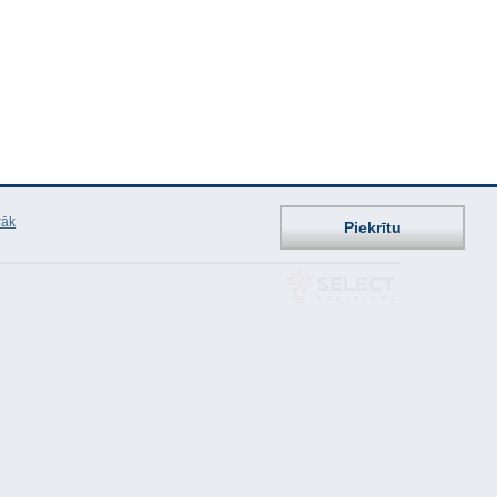
rāk
Piekrītu