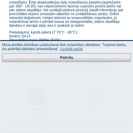
nolasīšanu. Ērtai ekspluatācijai datu nolasīšanas panelis pagriežams
par 360°. U0-D0: nav nepieciešams taisnas caurules posms pirms vai
pēc ūdens skaitītāja. Var uzstādīt jebkurā pozīcijā (skatīt informāciju par
precizitātes klases izmaiņām atkarībā no uzstādīšanas veida). Drīkst
izmantot duļķainam, cietam ūdenim ar suspendētām nogulsnēm, jo
nolasīšanas ierīce ir pilnībā sausa un neiegremdēta, ūdens skaitītāja
lāpstiņa ir vienīgā daļa, kas ir saskarē ar ūdeni.
Pielietojums: karsts ūdens (T 70°C - 90°C)
Izmērs: Dn15
Precizitātes klase: R80H / R25V
Q3: 1.5m³/h
Mūsu portāla darbības uzlabošanai tiek izmantotas sīkdatnes. Turpinot darbu,
Garums bez pieslēguzgriežņiem: 80mm
jūs piekrītat sīkdatņu izmantošanai.
Uzzināt vairāk
Komplektācija: iekļauti pieslēguzgriežņi 1/2"
Piekrītu
Ražotājs: kompānija
G.GIOANOLA
(Itālija) ar 30 gadu pieredzi ūdens
skaitītāju konstruēšanā un ražošanā, kas no 1998.gada tiek veikta
atbilstoši Kvalitātes Vadības Sistēmas standartam UNI EN ISO
9001:2008.
Tehniskais
Atbilstība
apraksts
© "AS Akvedukts" 2026. Pilnīgas vai daļējas materiālu izmantošanas gadījumā