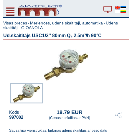
Visas preces
Mērierīces, ūdens skaitītāji, automātika
Ūdens
-
-
skaitītāji
GIOANOLA
-
Ūd.skaitītājs USC1/2'' 80mm Q₃ 2.5m³/h 90°C
18.79 EUR
Kods :
997002
(Cenas norādītas ar PVN)
Sausā tipa vienstrūklas, turbīnas ūdens skaitītājs ar tiešo datu