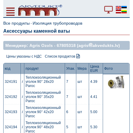
Все продукты
Изоляция трубопроводов
-
Аксессуары каменной ваты
Mенеджер: Agris Ozols -
67805318
(agris
akvedukts.lv)
Цены указаны с НДС
Список продуктов
Цена
код
продукт
Упак.
Мера
Фото
EUR
Теплоизоляционный
324191
i
уголок 90° 28x20
7
шт
4.39
Paroc
Теплоизоляционный
324192
i
уголок 90° 35x20
7
шт
4.41
Paroc
Теплоизоляционный
324193
i
уголок 90° 42x20
6
шт
5.00
Paroc
Теплоизоляционный
324194
i
уголок 90° 48x20
5
шт
5.30
Paroc