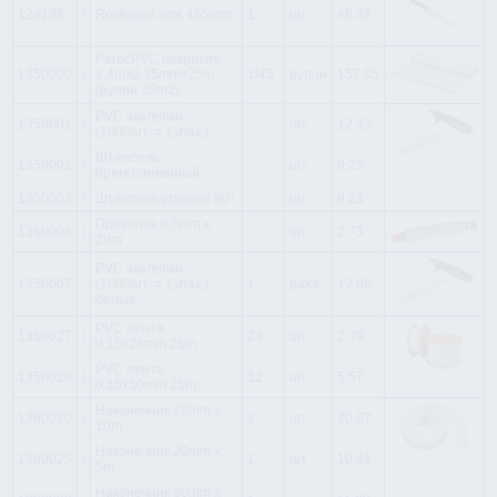
124198
i
Rockwool нож 455mm
1
шт
46.38
ParocPVC покритие
1350000
i
1,4mx0.35mmx25m
1/45
рулон
157.05
(рулон 35m2)
PVC заклёпки
1350001
i
шт
12.32
(1000шт. = 1упак.)
Штепсель
1350002
i
шт
9.23
прямолинейный
1350003
i
Штепсель угловой 90*
шт
9.23
Проволка 0.7mm x
1350004
i
шт
2.73
29m
PVC заклёпки
1350007
(1000шт. = 1упак.)
1
paka
12.66
белые
PVC лента
1350027
i
24
шт
2.79
0.15x25mm 25m
PVC лента
1350028
i
12
шт
5.57
0.15x50mm 25m
Наконечник 20mm x
1360020
i
1
шт
20.97
10m
Наконечник 20mm x
1360025
i
1
шт
10.49
5m
Наконечник 30mm x