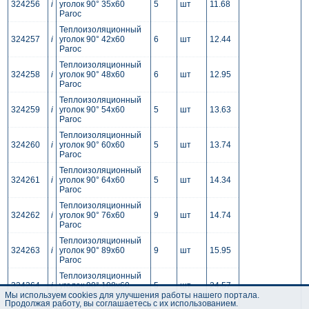
324256
i
уголок 90° 35x60
5
шт
11.68
Paroc
Теплоизоляционный
324257
i
уголок 90° 42x60
6
шт
12.44
Paroc
Теплоизоляционный
324258
i
уголок 90° 48x60
6
шт
12.95
Paroc
Теплоизоляционный
324259
i
уголок 90° 54x60
5
шт
13.63
Paroc
Теплоизоляционный
324260
i
уголок 90° 60x60
5
шт
13.74
Paroc
Теплоизоляционный
324261
i
уголок 90° 64x60
5
шт
14.34
Paroc
Теплоизоляционный
324262
i
уголок 90° 76x60
9
шт
14.74
Paroc
Теплоизоляционный
324263
i
уголок 90° 89x60
9
шт
15.95
Paroc
Теплоизоляционный
324264
i
уголок 90° 108x60
5
шт
24.57
Мы используем cookies для улучшения работы нашего портала.
Paroc
Продолжая работу, вы соглашаетесь с их использованием.