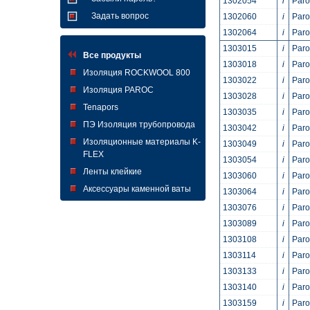
1302054
i
Par
Задать вопрос
1302060
i
Par
1302064
i
Par
1303015
i
Par
Все продукты
1303018
i
Par
Изоляция ROCKWOOL 800
1303022
i
Par
Изоляция PAROC
1303028
i
Par
Tenapors
1303035
i
Par
ПЭ Изоляция трубопровода
1303042
i
Par
Изоляционные материалы K-
1303049
i
Par
FLEX
1303054
i
Par
Ленты клейкие
1303060
i
Par
Аксессуары каменной ваты
1303064
i
Par
1303076
i
Par
1303089
i
Par
1303108
i
Paro
1303114
i
Paro
1303133
i
Paro
1303140
i
Paro
1303159
i
Par