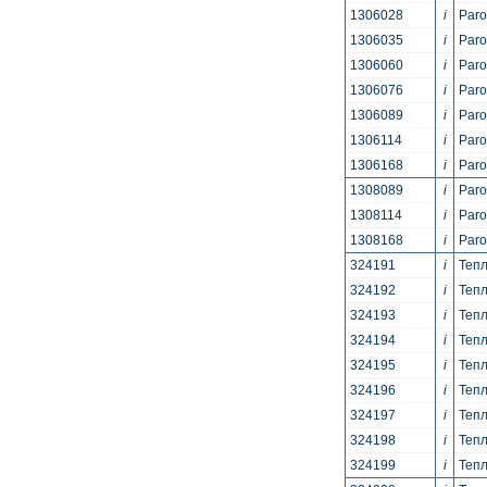
1306028
i
Par
1306035
i
Par
1306060
i
Par
1306076
i
Par
1306089
i
Par
1306114
i
Paro
1306168
i
Par
1308089
i
Par
1308114
i
Paro
1308168
i
Par
324191
i
Тепл
324192
i
Тепл
324193
i
Тепл
324194
i
Тепл
324195
i
Тепл
324196
i
Тепл
324197
i
Тепл
324198
i
Тепл
324199
i
Тепл