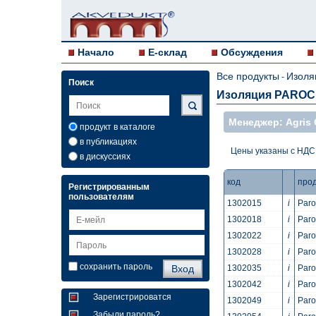
Начало
E-склад
Обсуждения
Все продукты
Изоля
-
Поиск
Изоляция PAROC
Mенеджер: Agris 
продукт в каталоге
в публикациях
Цены указаны с НДС
в дискуссиях
код
прод
Регистрированным
пользователям
1302015
i
Par
1302018
i
Par
1302022
i
Par
1302028
i
Par
сохранить пароль
1302035
i
Par
1302042
i
Par
Зарегистрироватся
1302049
i
Par
Забыли пароль?