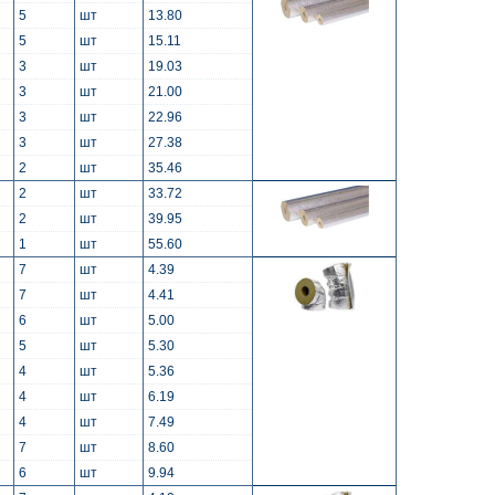
5
шт
13.80
5
шт
15.11
3
шт
19.03
3
шт
21.00
3
шт
22.96
3
шт
27.38
2
шт
35.46
2
шт
33.72
2
шт
39.95
1
шт
55.60
7
шт
4.39
7
шт
4.41
6
шт
5.00
5
шт
5.30
4
шт
5.36
4
шт
6.19
4
шт
7.49
7
шт
8.60
6
шт
9.94