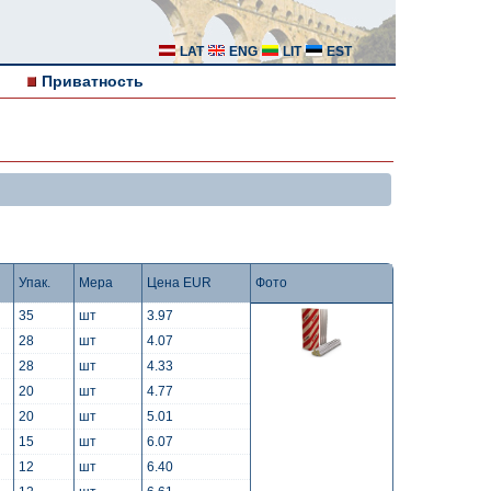
LAT
ENG
LIT
EST
Приватность
Упак.
Мера
Цена EUR
Фото
35
шт
3.97
28
шт
4.07
28
шт
4.33
20
шт
4.77
20
шт
5.01
15
шт
6.07
12
шт
6.40