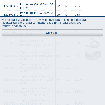
Изоляция Ø64x25mm ST
1225064
i
12
м
7.17
K-Flex
Изоляция Ø76x25mm ST
1225076
i
10
м
8.57
K-Flex
Мы используем cookies для улучшения работы нашего портала.
Изоляция Ø89x25mm ST
Продолжая работу, вы соглашаетесь с их использованием.
1225089
i
8
м
9.50
K-Flex
Узнать подробнее
Изоляция Ø114x25mm
1225114
i
6
м
15.73
Согласен
ST K-Flex
K-Flex SOLAR HT
323501
i
84
м
3.21
изоляция 22x13 (84m)
Термоиз.(тепло/холод)
1320015
i
мат ST AD 6mm, h=1,5m,
45
м2
7.75
45m²
Термоиз.(тепло/холод)
1320016
i
мат ST AD 8mm,h=1,5m,
37,5
м2
9.34
37,5m²
Термоиз.(тепло/холод)
1320017
i
мат ST AD 10mm, h=1,5m,
30
м2
11.09
30m²
Термоиз.(тепло/холод)
1320018
i
мат ST AD
22,5
м2
12.79
12mm,h=1,5m,22,5m²
Термоиз.(тепло/холод)
1320019
i
мат ST AD 16mm,
18
м2
16.78