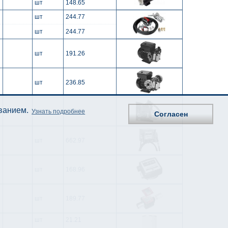
шт
148.65
шт
244.77
шт
244.77
шт
191.26
шт
236.85
ованием.
Узнать подробнее
шт
472.70
Согласен
шт
662.97
шт
168.96
шт
189.77
шт
21.21