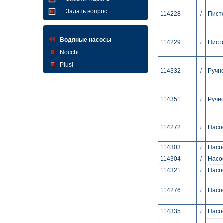
Задать вопрос
114228
i
Писто
Водяные насосы
114229
i
Писто
Nocchi
Piusi
114332
i
Ручно
114351
i
Ручно
114272
i
Насо
114303
i
Насос
114304
i
Hасос
114321
i
Насо
114276
i
Насос
114335
i
Насос