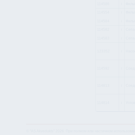
114586
i
Фильт
114554
i
Фильт
114584
i
Фильт
114582
i
Сепар
114583
i
Сепар
123352
i
Hacoc
114592
i
Соеди
114813
i
Соед
114814
i
Углов
© "AS Akvedukts" 2026. При полном или частичном использова