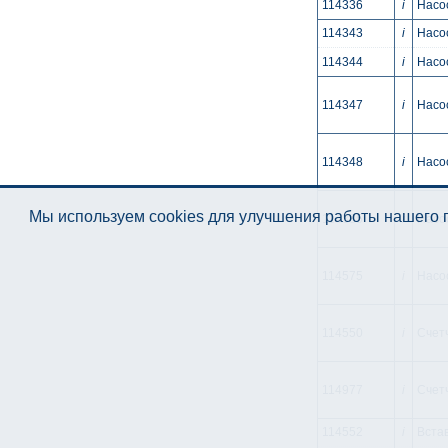
114336
i
Насос
114343
i
Насос
114344
i
Насос
114347
i
Насо
114348
i
Насос
Мы используем cookies для улучшения работы нашего п
114385
i
Hacoc
114575
i
Насос
114550
i
Счетч
114977
i
Счетч
114552
i
Встав