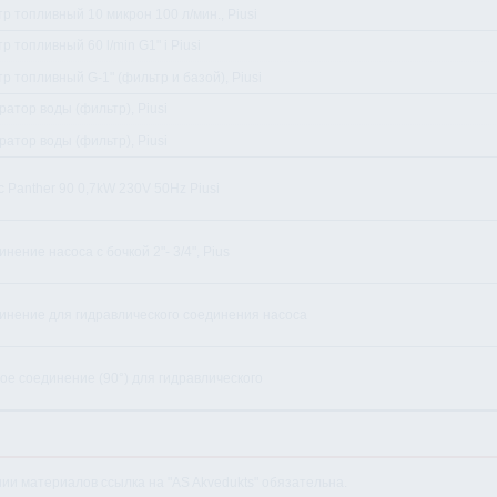
р топливный 10 микрон 100 л/мин., Piusi
р топливный 60 l/min G1" i Piusi
р топливный G-1" (фильтр и базой), Piusi
атор воды (фильтр), Piusi
атор воды (фильтр), Piusi
 Panther 90 0,7kW 230V 50Hz Piusi
нение насоса с бочкой 2"- 3/4", Pius
инение для гидравлического соединения насоса
ое соединение (90°) для гидравлического
нии материалов ссылка на "AS Akvedukts" обязательна.