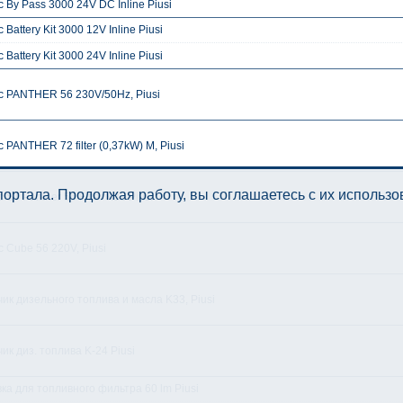
 By Pass 3000 24V DC Inline Piusi
 Battery Kit 3000 12V Inline Piusi
 Battery Kit 3000 24V Inline Piusi
с PANTHER 56 230V/50Hz, Piusi
 PANTHER 72 filter (0,37kW) M, Piusi
ортала. Продолжая работу, вы соглашаетесь с их использ
 ST Panther 56 Filter K33 Piusi
 Cube 56 220V, Piusi
ик дизельного топлива и масла K33, Piusi
ик диз. топлива K-24 Piusi
ка для топливного фильтра 60 lm Piusi