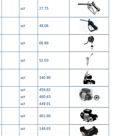
шт
27.75
шт
48.06
шт
66.89
шт
52.03
шт
340.90
шт
459.82
шт
480.63
шт
449.91
шт
461.80
шт
148.65