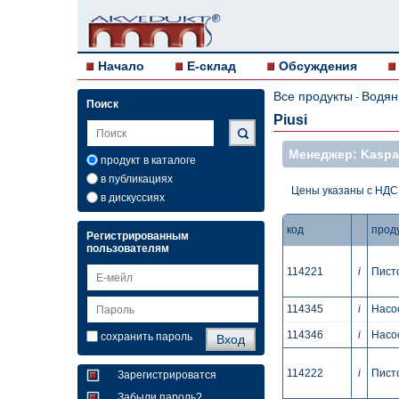
Начало
E-склад
Обсуждения
Все продукты
Водян
-
Поиск
Piusi
Mенеджер: Kaspar
продукт в каталоге
в публикациях
Цены указаны с НДС
в дискуссиях
код
прод
Регистрированным
пользователям
114221
i
Писто
114345
i
Насос
114346
i
Насос
сохранить пароль
114222
i
Писто
Зарегистрироватся
Забыли пароль?