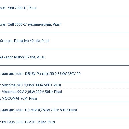
лет Self 2000 1", Piusi
лет Self 3000-1'' механический, Piusi
й насос Rostative 40 л/м, Piusi
й насос Piston 35 л/м, Piusi
с для диз.топл. DRUM Panther 56 0,37kW 230V 50
 Viscomat 90T 2,0kW 380V 50Hz Piusi
 Viscomat 90M 2,0kW 230V 50Hz Piusi
с VISCOMAT 70M ,Piusi
 для диз.топл. E 120M 0,75kW 230V 50Hz Piusi
 By Pass 3000 12V DC Inline Piusi