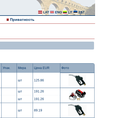
LAT
ENG
LIT
EST
Приватность
Упак.
Мера
Цена EUR
Фото
шт
125.86
шт
191.26
шт
191.26
шт
89.19