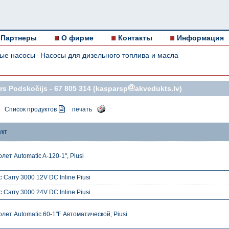
Партнеры
О фирме
Контакты
Информация
ые насосы
Насосы для дизельного топлива и масла
-
s Podskočijs -
67 805 314
(kasparsp
akvedukts.lv)
Список продуктов
печать
укт
лет Automatic A-120-1", Piusi
 Carry 3000 12V DC Inline Piusi
 Carry 3000 24V DC Inline Piusi
лет Automatic 60-1"F Автоматической, Piusi