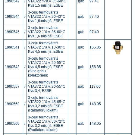
1990542
i
VTA322 ¾”ā.v. 35-60*C
gab
97.41
Kvs 1,5 misiņš, ESBE
3-ceļu termovārsts
1990544
i
VTA322 1''ā.v. 20-43*C
gab
97.40
Kvs 1,6 misiņš, ESBE
3-ceļu termovārsts
1990545
i
VTA322 1''ā.v. 35-60*C
gab
97.40
Kvs 1,6 misiņš, ESBE
3-ceļu termovārsts
1990541
i
VTA572 1''ā.v. 10-30*C
gab
155.85
Kvs 4,5 misiņš, ESBE
3-ceļu termovārsts
VTA572 1''ā.v. 20-55*C
1990543
i
Kvs 4,5 misiņš, ESBE
gab
155.85
(Silto grīdu
kolektoriem)
3-ceļu termovārsts
1990557
i
VTA372 1”ā.v. 20-55*C
gab
113.00
Kvs 3,4, ESBE
3-ceļu termovārsts
VTA522 1''ā.v. 45-65*C
1990559
i
gab
148.05
Kvs 3,2 misiņš, ESBE
(Radiatoru lokam)
3-ceļu termovārsts
VTA522 1''ā.v. 50-72*C
1990560
i
gab
148.05
Kvs 3,2 misiņš, ESBE
(Radiatoru lokam)