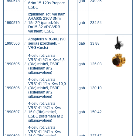
1990578
i
gab
249.35
6Nm 15-120s Proporc.
ESBE
Izpildmeh. rot. vārstam
ARA635 230V 3Nm
1990579
i
15s 2P, (paredzēts
gab
234.54
Dn15-32 VRG/VRB
vārstiem) ESBE
Adapteris VRG801 (90
1990566
i
sērijas izpildmeh. +
gab
33.88
VRG vārsts)
4-ceļu rot. vārsts
VRB141 ¾”i.v. Kvs 6,3
1990605
i
(Biv.) misiņš, ESBE
gab
126.03
(sistēmam ar 2
siltumavotiem)
4-ceļu rot. vārsts
VRB141 1”i.v. Kvs 10,0
1990606
i
(Biv.) misiņš, ESBE
gab
130.10
(sistēmam ar 2
siltumavotiem)
4-ceļu rot. vārsts
VRB141 1¼”i.v. Kvs
1990607
i
16,0 (Biv.) misiņš,
gab
150.42
ESBE (sistēmam ar 2
siltumavotiem)
4-ceļu rot. vārsts
VRB141 1½”i.v. Kvs