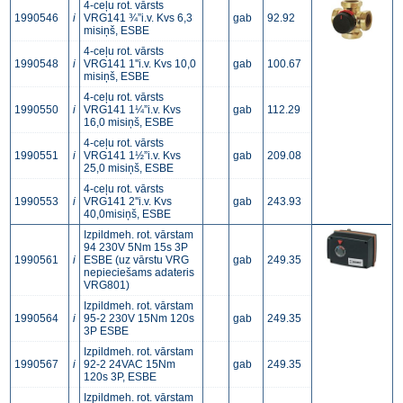
4-ceļu rot. vārsts
1990546
i
VRG141 ¾”i.v. Kvs 6,3
gab
92.92
misiņš, ESBE
4-ceļu rot. vārsts
1990548
i
VRG141 1''i.v. Kvs 10,0
gab
100.67
misiņš, ESBE
4-ceļu rot. vārsts
1990550
i
VRG141 1¼”i.v. Kvs
gab
112.29
16,0 misiņš, ESBE
4-ceļu rot. vārsts
1990551
i
VRG141 1½”i.v. Kvs
gab
209.08
25,0 misiņš, ESBE
4-ceļu rot. vārsts
1990553
i
VRG141 2''i.v. Kvs
gab
243.93
40,0misiņš, ESBE
Izpildmeh. rot. vārstam
94 230V 5Nm 15s 3P
1990561
i
ESBE (uz vārstu VRG
gab
249.35
nepieciešams adateris
VRG801)
Izpildmeh. rot. vārstam
1990564
i
95-2 230V 15Nm 120s
gab
249.35
3P ESBE
Izpildmeh. rot. vārstam
1990567
i
92-2 24VAC 15Nm
gab
249.35
120s 3P, ESBE
Izpildmeh. rot. vārstam