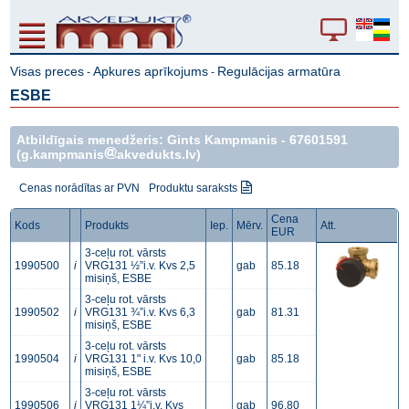
Visas preces
Apkures aprīkojums
Regulācijas armatūra
-
-
ESBE
Atbildīgais menedžeris: Gints Kampmanis -
67601591
(g.kampmanis
akvedukts.lv)
Cenas norādītas ar PVN
Produktu saraksts
Cena
Kods
Produkts
Iep.
Mērv.
Att.
EUR
3-ceļu rot. vārsts
1990500
i
VRG131 ½”i.v. Kvs 2,5
gab
85.18
misiņš, ESBE
3-ceļu rot. vārsts
1990502
i
VRG131 ¾”i.v. Kvs 6,3
gab
81.31
misiņš, ESBE
3-ceļu rot. vārsts
1990504
i
VRG131 1" i.v. Kvs 10,0
gab
85.18
misiņš, ESBE
3-ceļu rot. vārsts
1990506
i
VRG131 1¼”i.v. Kvs
gab
96.80