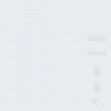
933875
i
GMA431, 3 loki , ar
gab
371.29
izlolāciju, ESBE
Apkures kolektors
933876
i
GMA441, 4 loki, ar
gab
464.12
izolāciju, ESBE
Apkures kolektors
933877
i
GMA451, 5 loki, ar
gab
581.01
izolāciju, ESBE
Apkures kolektors
GMA521 2 loki + hidr.
933878
i
gab
477.88
atdalīt., ar izolāciju,
ESBE
Apkures kolektors
GMA531 3 loki + hidr.
933880
i
gab
618.82
atdalīt., ar izolāciju,
ESBE
Cirkulācijas sūkņa
grupa Dn25 GRF111 ar
933884
i
gab
324.30
VRG Flexi, bez sūkņa,
ESBE
Cirkulācijas sūkņa
grupa Dn25 GDF111
933885
i
gab
239.64
taisna Flexi, bez sūkņa,
ESBE
Lodveida krāns
933895
i
MBA124 1" ar saskr.(i-
gab
199.21
ā), 230V, 2P, 40 s