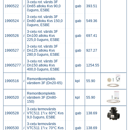
3-ceļu rot. vārsts 3F
1990522
i
Dn65 atloku Kvs 90,0
gab
393.51
čuguns, ESBE
3-ceļu rot. vārsts 3F
1990524
i
Dn80 atloku Kvs 150,0
gab
549.36
čuguns, ESBE
3-ceļu rot. vārsts 3F
1990526
i
Dn100 atloku Kvs
gab
697.41
225,0 čuguns, ESBE
3-ceļu rot. vārsts 3F
1990527
i
Dn125 atloku Kvs
gab
927.27
280,0 čuguns, ESBE
3-ceļu rot. vārsts 3F
19905277
i
Dn150 atloku Kvs
gab
1254.55
400,0 čuguns, ESBE
Remontkomplekts
1990516
i
kpl
55.90
vārstiem 3F (Dn20-65)
Remontkomplekts
1990520
i
vārstiem 3F (Dn80-
kpl
55.90
150)
3-ceļu termovārsts
1990528
i
VTC511 1''i.v. 60*C Kvs
gab
138.69
9,0 čuguns, ESBE
3-ceļu termovārsts
1990530
i
VTC511 1''i.v. 70*C Kvs
gab
138.69