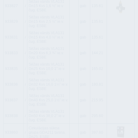
Sēžas vārsts VLA131
933827
i
Dn15 Kvs 1,6 ½” ie.v.
gab
135.61
čug. ESBE
Sēžas vārsts VLA131
933829
i
Dn15 Kvs 2,5 ½” ie.v.
gab
135.61
čug. ESBE
Sēžas vārsts VLA131
933831
i
Dn15 Kvs 4,0 ½” ie.v.
gab
135.61
čug. ESBE
Sēžas vārsts VLA131
933833
i
Dn20 Kvs 6,3 ¾” ie.v.
gab
144.21
čug. ESBE
Sēžas vārsts VLA131
933835
i
Dn25 Kvs 10,0 1” ie.v.
gab
165.02
čug. ESBE
Sēžas vārsts VLA131
933836
i
Dn32 Kvs 16,0 1¼” ie.v.
gab
180.81
čug. ESBE
Sēžas vārsts VLA131
933837
i
Dn40 Kvs 25,0 1½” ie.v.
gab
215.95
čug. ESBE
Sēžas vārsts VLA131
933838
i
Dn50 Kvs 38,0 2” ie.v.
gab
295.60
čug. ESBE
Cirkulācijas sūkņa
933860
i
grupa GDA211 taisna,
gab
397.60
Dn25, ESBE