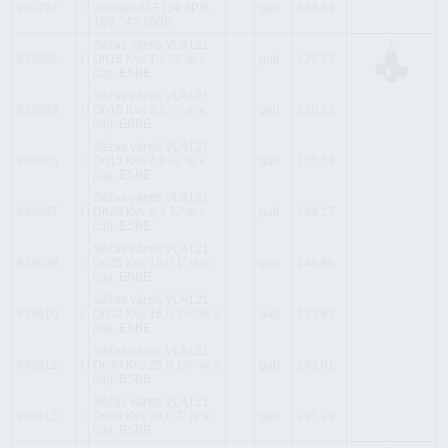
933797
i
vārstam ALF134 3P/0-
gab
444.84
10V 24V 600N
Sēžas vārsts VLA121
933802
i
Dn15 Kvs 1,6 ½” ie.v.
gab
120.53
čug. ESBE
Sēžas vārsts VLA121
933803
i
Dn15 Kvs 2,5 ½” ie.v.
gab
120.53
čug. ESBE
Sēžas vārsts VLA121
933805
i
Dn15 Kvs 4,0 ½” ie.v.
gab
120.53
čug. ESBE
Sēžas vārsts VLA121
933807
i
Dn20 Kvs 6,3 ¾” ie.v.
gab
134.17
čug. ESBE
Sēžas vārsts VLA121
933809
i
Dn25 Kvs 10,0 1” ie.v.
gab
149.96
čug. ESBE
Sēžas vārsts VLA121
933810
i
Dn32 Kvs 16,0 1¼” ie.v.
gab
173.63
čug. ESBE
Sēžas vārsts VLA121
933812
i
Dn40 Kvs 25,0 1½” ie.v.
gab
193.01
čug. ESBE
Sēžas vārsts VLA121
933813
i
Dn50 Kvs 38,0 2” ie.v.
gab
291.29
čug. ESBE