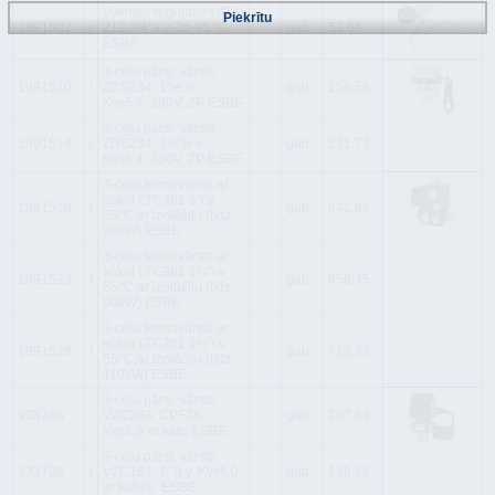
Vilkmes regulators ATA
Piekrītu
1991502
i
212 3/4''a.v. 35-95*C,
gab
53.66
ESBE
3-ceļu pārsl. vārsts
1991510
i
ZRS234, 1"ie.v.,
gab
158.56
Kvs5.7, 230V, 2P ESBE
3-ceļu pārsl. vārsts
1991514
i
ZRS234, 1¼"ie.v.,
gab
231.73
Kvs8.4, 230V, 2P ESBE
3-ceļu termovārsts ar
sūkni LTC361 1”i.v.
1991518
i
gab
642.86
55*C,ar izolāciju (līdz
90kW) ESBE
3-ceļu termovārsts ar
sūkni LTC361 1¼”i.v.
1991523
i
gab
658.45
55*C,ar izolāciju (līdz
90kW) ESBE
3-ceļu termovārsts ar
sūkni LTC381 1½”i.v.
1991528
i
gab
712.99
55*C,ar izolāciju (līdz
110kW) ESBE
3-ceļu pārsl. vārsts
933768
i
VZC263, CPF28,
gab
207.34
Kvs6,5 ar kab. ESBE
3-ceļu pārsl. vārsts
933798
i
VZC162, 1” ā.v. Kvs6,0
gab
178.88
ar kabeli. ESBE