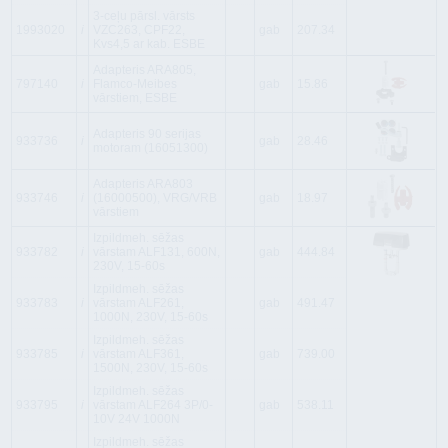
3-ceļu pārsl. vārsts
1993020
i
VZC263, CPF22,
gab
207.34
Kvs4,5 ar kab. ESBE
Adapteris ARA805,
797140
i
Flamco-Meibes
gab
15.86
vārstiem, ESBE
Adapteris 90 serijas
933736
i
gab
28.46
motoram (16051300)
Adapteris ARA803
933746
i
(16000500), VRG/VRB
gab
18.97
vārstiem
Izpildmeh. sēžas
933782
i
vārstam ALF131, 600N,
gab
444.84
230V, 15-60s
Izpildmeh. sēžas
933783
i
vārstam ALF261,
gab
491.47
1000N, 230V, 15-60s
Izpildmeh. sēžas
933785
i
vārstam ALF361,
gab
739.00
1500N, 230V, 15-60s
Izpildmeh. sēžas
933795
i
vārstam ALF264 3P/0-
gab
538.11
10V 24V 1000N
Izpildmeh. sēžas