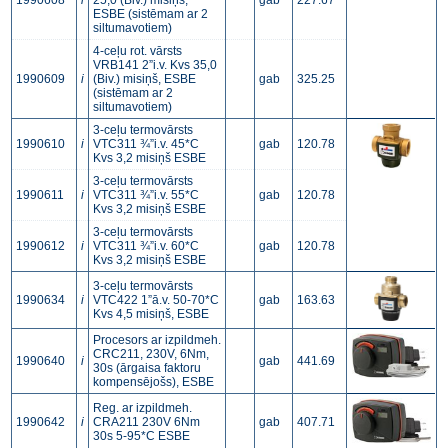
1990608
i
25,0 (Biv.) misiņš,
gab
227.67
ESBE (sistēmam ar 2
siltumavotiem)
4-ceļu rot. vārsts
VRB141 2”i.v. Kvs 35,0
1990609
i
(Biv.) misiņš, ESBE
gab
325.25
(sistēmam ar 2
siltumavotiem)
3-ceļu termovārsts
1990610
i
VTC311 ¾”i.v. 45*C
gab
120.78
Kvs 3,2 misiņš ESBE
3-ceļu termovārsts
1990611
i
VTC311 ¾”i.v. 55*C
gab
120.78
Kvs 3,2 misiņš ESBE
3-ceļu termovārsts
1990612
i
VTC311 ¾”i.v. 60*C
gab
120.78
Kvs 3,2 misiņš ESBE
3-ceļu termovārsts
1990634
i
VTC422 1”ā.v. 50-70*C
gab
163.63
Kvs 4,5 misiņš, ESBE
Procesors ar izpildmeh.
CRC211, 230V, 6Nm,
1990640
i
gab
441.69
30s (ārgaisa faktoru
kompensējošs), ESBE
Reg. ar izpildmeh.
1990642
i
CRA211 230V 6Nm
gab
407.71
30s 5-95*C ESBE