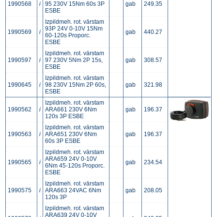
1990568
i
95 230V 15Nm 60s 3P
gab
249.35
ESBE
Izpildmeh. rot. vārstam
93P 24V 0-10V 15Nm
1990569
i
gab
440.27
60-120s Proporc.
ESBE
Izpildmeh. rot. vārstam
1990597
i
97 230V 5Nm 2P 15s,
gab
308.57
ESBE
Izpildmeh. rot. vārstam
1990645
i
98 230V 15Nm 2P 60s,
gab
321.98
ESBE
Izpildmeh. rot. vārstam
1990562
i
ARA661 230V 6Nm
gab
196.37
120s 3P ESBE
Izpildmeh. rot. vārstam
1990563
i
ARA651 230V 6Nm
gab
196.37
60s 3P ESBE
Izpildmeh. rot. vārstam
ARA659 24V 0-10V
1990565
i
gab
234.54
6Nm 45-120s Proporc.
ESBE
Izpildmeh. rot. vārstam
1990575
i
ARA663 24VAC 6Nm
gab
208.05
120s 3P
Izpildmeh. rot. vārstam
ARA639 24V 0-10V