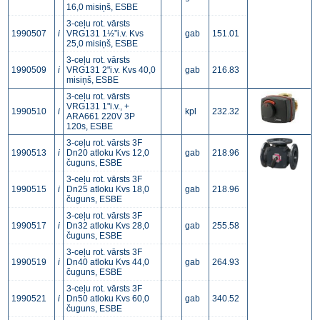
16,0 misiņš, ESBE
3-ceļu rot. vārsts
1990507
i
VRG131 1½”i.v. Kvs
gab
151.01
25,0 misiņš, ESBE
3-ceļu rot. vārsts
1990509
i
VRG131 2"i.v. Kvs 40,0
gab
216.83
misiņš, ESBE
3-ceļu rot. vārsts
VRG131 1"i.v., +
1990510
i
kpl
232.32
ARA661 220V 3P
120s, ESBE
3-ceļu rot. vārsts 3F
1990513
i
Dn20 atloku Kvs 12,0
gab
218.96
čuguns, ESBE
3-ceļu rot. vārsts 3F
1990515
i
Dn25 atloku Kvs 18,0
gab
218.96
čuguns, ESBE
3-ceļu rot. vārsts 3F
1990517
i
Dn32 atloku Kvs 28,0
gab
255.58
čuguns, ESBE
3-ceļu rot. vārsts 3F
1990519
i
Dn40 atloku Kvs 44,0
gab
264.93
čuguns, ESBE
3-ceļu rot. vārsts 3F
1990521
i
Dn50 atloku Kvs 60,0
gab
340.52
čuguns, ESBE