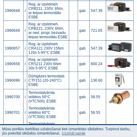
Reg. ar izpildmeh.
CRB211, 230V, 6Nm,
1990648
i
gab
547.39
ar telpas termostātu
ESBE
Reg. ar izpildmeh.
CRB221, 230V, 6Nm,
1990649
i
gab
721.05
ar ned. progr. bezvadu
telpas termostātu ESBE
Reg. ar izpildmeh.
1990657
i
CRA121 230V 15Nm
gab
547.39
120s 5-95*C ESBE
Reg. ar izpildmeh.
1990658
i
CRS211 230V 6Nm
gab
600.24
30s 5-95*C ESBE
Dūmgāzes termostats
1990696
i
CTF151 (20-240*C)
gab
136.60
ESBE
Termostatvārsta
1990700
i
ieliktnis 50*C
gab
58.55
(VTC500), ESBE
Termostatvārsta
1990701
i
ieliktnis 60*C
gab
58.55
(VTC500), ESBE
Termostatvārsta
1990702
i
ieliktnis 55*C
gab
58.55
Mūsu portāla darbības uzlabošanai tiek izmantotas sīkdatnes. Turpinot darbu,
(VTC500), ESBE
jūs piekrītat sīkdatņu izmantošanai.
Uzzināt vairāk