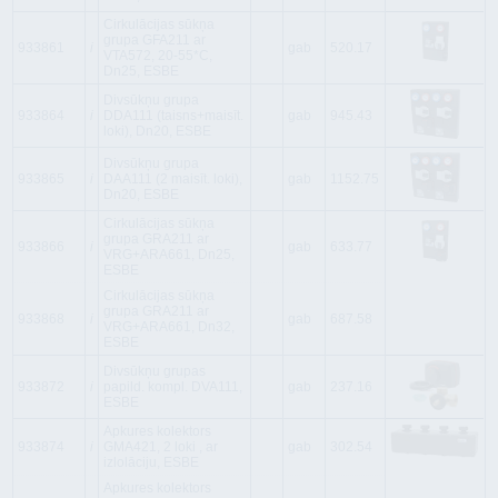
Cirkulācijas sūkņa
grupa GFA211 ar
933861
i
gab
520.17
VTA572, 20-55*C,
Dn25, ESBE
Divsūkņu grupa
933864
i
DDA111 (taisns+maisīt.
gab
945.43
loki), Dn20, ESBE
Divsūkņu grupa
933865
i
DAA111 (2 maisīt. loki),
gab
1152.75
Dn20, ESBE
Cirkulācijas sūkņa
grupa GRA211 ar
933866
i
gab
633.77
VRG+ARA661, Dn25,
ESBE
Cirkulācijas sūkņa
grupa GRA211 ar
933868
i
gab
687.58
VRG+ARA661, Dn32,
ESBE
Divsūkņu grupas
933872
i
papild. kompl. DVA111,
gab
237.16
ESBE
Apkures kolektors
933874
i
GMA421, 2 loki , ar
gab
302.54
izlolāciju, ESBE
Apkures kolektors