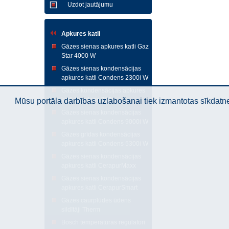
Uzdot jautājumu
Apkures katli
Gāzes sienas apkures katli Gaz
Star 4000 W
Gāzes sienas kondensācijas
apkures katli Condens 2300i W
Gāzes kondensācijas apkures
katli Condens 7000
Mūsu portāla darbības uzlabošanai tiek izmantotas sīkdatnes
Gāzes sienas kondensācijas
apkures katli Condens 9000i W
Gāzes grīdas kondensācijas
apkures katli Condens 5300i W
Gāzes sienas kondensācijas
apkures katli CerapurMaxx
Gāzes sienas kondensācijas
apkures katli CerapurSmart
Gāzes caurplūdes ūdens
sildītāji Therm
Bosch temperatūras regulatori