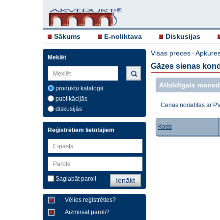
Sākums
E-noliktava
Diskusijas
Visas preces
Apkures 
-
Meklēt
Gāzes sienas kond
Atbildīgais mened
produktu katalogā
publikācijās
Cenas norādītas ar P
diskusijās
Kods
Reģistrētiem lietotājiem
Saglabāt paroli
Vēlies reģistrēties?
Aizmirsāt paroli?