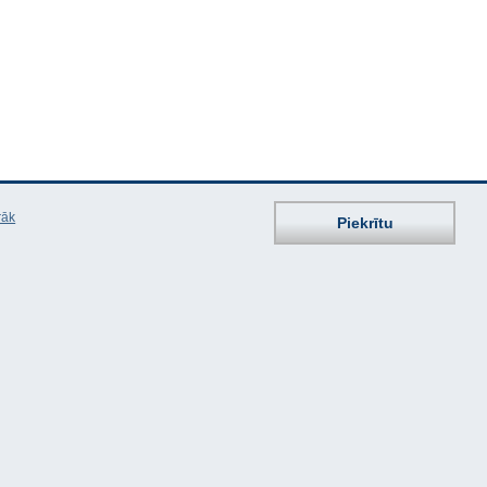
rāk
Piekrītu