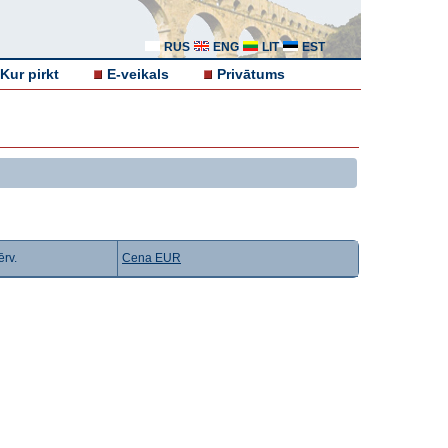
RUS
ENG
LIT
EST
Kur pirkt
E-veikals
Privātums
rv.
Cena EUR