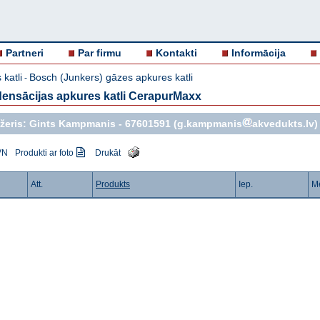
Partneri
Par firmu
Kontakti
Informācija
katli
Bosch (Junkers) gāzes apkures katli
-
ensācijas apkures katli CerapurMaxx
žeris: Gints Kampmanis -
67601591
(g.kampmanis
akvedukts.lv)
VN
Produkti ar foto
Drukāt
Att.
Produkts
Iep.
Mē