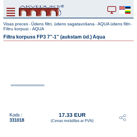
Visas preces
Ūdens filtri, ūdens sagatavošana
AQUA ūdens filtri
-
-
-
Filtru korpusi - AQUA
Filtra korpuss FP3 7''-1'' (aukstam ūd.) Aqua
17.33 EUR
Kods :
331018
(Cenas norādītas ar PVN)