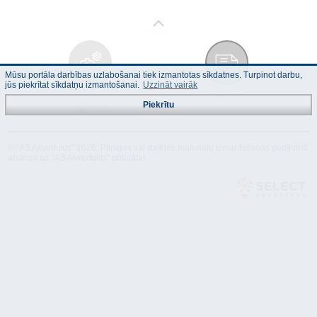
Mūsu portāla darbības uzlabošanai tiek izmantotas sīkdatnes. Turpinot darbu,
jūs piekrītat sīkdatņu izmantošanai.
Uzzināt vairāk
Tehniskais
Atbilstība
apraksts
Piekrītu
© "AS Akvedukts" 2026. Pilnīgas vai daļējas materiālu izmantošanas gadījumā
atsauce uz "AS Akvedukts" obligāta!