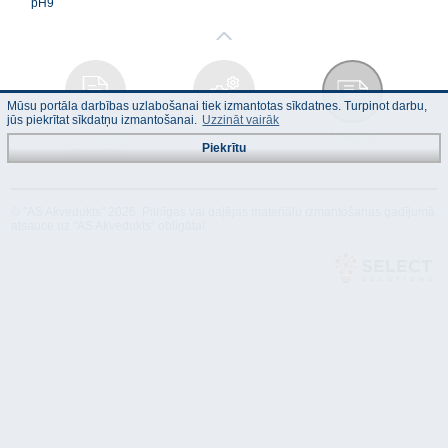
pH9
Mūsu portāla darbības uzlabošanai tiek izmantotas sīkdatnes. Turpinot darbu,
jūs piekrītat sīkdatņu izmantošanai.
Uzzināt vairāk
Lietošanas
Tehniskais
Atbilstība
Piekrītu
instrukcija
apraksts
© "AS Akvedukts" 2026. Pilnīgas vai daļējas materiālu izmantošanas gadījumā
atsauce uz "AS Akvedukts" obligāta!