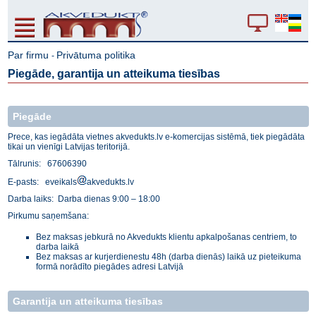
Par firmu
Privātuma politika
-
Piegāde, garantija un atteikuma tiesības
Piegāde
Prece, kas iegādāta vietnes akvedukts.lv e-komercijas sistēmā, tiek piegādāta
tikai un vienīgi Latvijas teritorijā.
Tālrunis: 67606390
E-pasts: eveikals
akvedukts.lv
Darba laiks: Darba dienas 9:00 – 18:00
Pirkumu saņemšana:
Bez maksas jebkurā no Akvedukts klientu apkalpošanas centriem, to
darba laikā
Bez maksas ar kurjerdienestu 48h (darba dienās) laikā uz pieteikuma
formā norādīto piegādes adresi Latvijā
Garantija un atteikuma tiesības