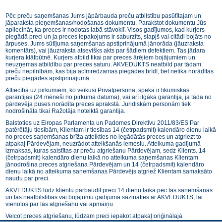
Pēc preču saņemšanas Jums jāpārbauda preču atbilstību pasūtītajam un
jāparaksta pieņemšanas/nodošanas dokumentu. Parakstot dokumentu Jūs
apliecināt, ka preces ir nodotas labā stāvoklī. Visos gadījumos, kad kurjers
piegādā preci un ja preces iepakojums ir saburzīts, slapjš vai citādi bojāts no
ārpuses, Jums sūtījuma saņemšanas apstiprinājumā jānorāda (jāuzraksta
komentārs), vai jāuzraksta atsevišķs akts par šādiem defektiem. Tas jādara
kurjera klātbūtnē. Kurjers atbild tikai par preces ārējiem bojājumiem un
neuzņemas atbildību par preces saturu. AKVEDUKTS neatbild par tādam
preču nepilnībām, kas bija acīmredzamas piegādes brīdī, bet netika norādītas
preču piegādes apstiprinājumā.
Attiecībā uz pirkumiem, ko veikusi Privātpersona, spēkā ir likumiskās
garantijas (24 mēneši no pirkuma datuma), vai arī ilgāka garantija, ja tāda no
pārdevēja puses norādīta preces aprakstā. Juridiskām personām tiek
nodrošināta tikai Ražotāja noteiktā garantija.
Balstoties uz Eiropas Parlamenta un Padomes Direktīvu 2011/83/ES Par
patērētāju tiesībām, Klientam ir tiesības 14 (četrpadsmit) kalendāro dienu laikā
no preces saņemšanas brīža atteikties no iegādātās preces un atgriezt to
atpakaļ Pārdevējam, neuzrādot atteikšanās iemeslu. Atteikuma gadījumā
izmaksas, kuras saistītas ar preču atgriešanu Pārdevējam, sedz Klients. 14
(četrpadsmit) kalendāro dienu laikā no atteikuma saņemšanas Klientam
jānodrošina preces atgriešana Pārdevējam un 14 (četrpadsmit) kalendāro
dienu laikā no atteikuma saņemšanas Pārdevējs atgriež Klientam samaksāto
naudu par preci.
AKVEDUKTS lūdz klientu pārbaudīt preci 14 dienu laikā pēc tās saņemšanas
un tās neatbilstības vai bojājumu gadījumā sazināties ar AKVEDUKTS, lai
vienotos par tās atgriešanu vai apmaiņu.
Veicot preces atgriešanu, lūdzam preci iepakot atpakaļ oriģinālajā