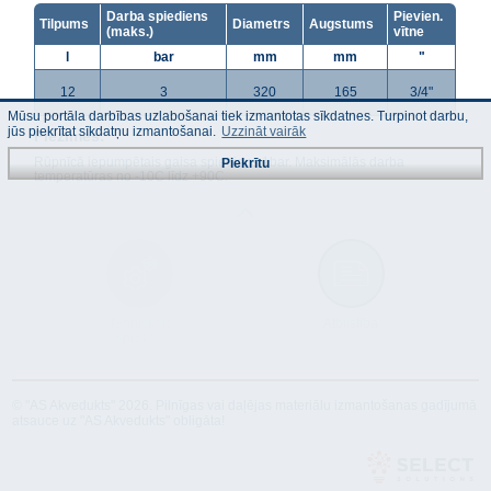
Darba spiediens
Pievien.
Tilpums
Diametrs
Augstums
(maks.)
vītne
l
bar
mm
mm
"
12
3
320
165
3/4"
Mūsu portāla darbības uzlabošanai tiek izmantotas sīkdatnes. Turpinot darbu,
jūs piekrītat sīkdatņu izmantošanai.
Uzzināt vairāk
Piezīmes:
Rūpnīcā iepumpētais gaisa spiediens 1bar. Maksimālās darba
Piekrītu
temperatūras no -10C līdz +90C.
Tehniskais
Atbilstība
apraksts
© "AS Akvedukts" 2026. Pilnīgas vai daļējas materiālu izmantošanas gadījumā
atsauce uz "AS Akvedukts" obligāta!