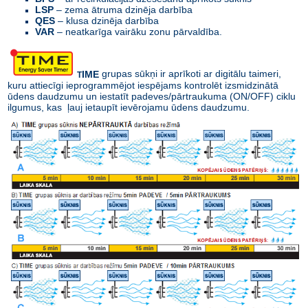
LSP
– zema ātruma dzinēja darbība
QES
– klusa dzinēja darbība
VAR
– neatkarīga vairāku zonu pārvaldība.
IME
grupas sūkņi ir aprīkoti ar digitālu taimeri,
T
kuru attiecīgi ieprogrammējot iespējams kontrolēt izsmidzinātā
ūdens daudzumu un iestatīt padeves/pārtraukuma (ON/OFF) ciklu
ilgumus, kas ļauj ietaupīt ievērojamu ūdens daudzumu.