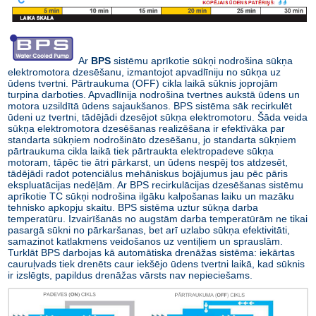
Ar
BPS
sistēmu aprīkotie sūkņi nodrošina sūkņa
elektromotora dzesēšanu, izmantojot apvadlīniju no sūkņa uz
ūdens tvertni. Pārtraukuma (OFF) cikla laikā sūknis joprojām
turpina darboties. Apvadlīnija nodrošina tvertnes aukstā ūdens un
motora uzsildītā ūdens sajaukšanos. BPS sistēma sāk recirkulēt
ūdeni uz tvertni, tādējādi dzesējot sūkņa elektromotoru. Šāda veida
sūkņa elektromotora dzesēšanas realizēšana ir efektīvāka par
standarta sūkņiem nodrošināto dzesēšanu, jo standarta sūkņiem
pārtraukuma cikla laikā tiek pārtraukta elektropadeve sūkņa
motoram, tāpēc tie ātri pārkarst, un ūdens nespēj tos atdzesēt,
tādējādi radot potenciālus mehāniskus bojājumus jau pēc pāris
ekspluatācijas nedēļām. Ar BPS recirkulācijas dzesēšanas sistēmu
aprīkotie TC sūkņi nodrošina ilgāku kalpošanas laiku un mazāku
tehnisko apkopju skaitu. BPS sistēma uztur sūkņa darba
temperatūru. Izvairīšanās no augstām darba temperatūrām ne tikai
pasargā sūkni no pārkaršanas, bet arī uzlabo sūkņa efektivitāti,
samazinot katlakmens veidošanos uz ventiļiem un sprauslām.
Turklāt BPS darbojas kā automātiska drenāžas sistēma: iekārtas
cauruļvads tiek drenēts caur iekšējo ūdens tvertni laikā, kad sūknis
ir izslēgts, papildus drenāžas vārsts nav nepieciešams.