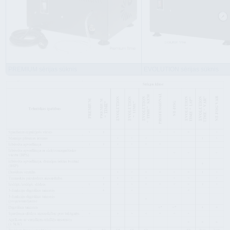
PREMIUM sērijas sūknis
EVOLUTION sērijas sūknis