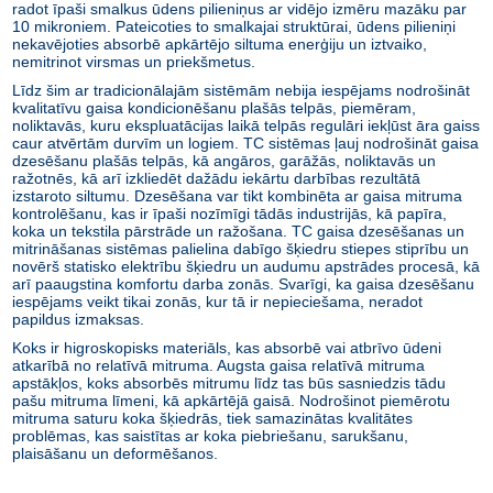
radot īpaši smalkus ūdens pilieniņus ar vidējo izmēru mazāku par
10 mikroniem. Pateicoties to smalkajai struktūrai, ūdens pilieniņi
nekavējoties absorbē apkārtējo siltuma enerģiju un iztvaiko,
nemitrinot virsmas un priekšmetus.
Līdz šim ar tradicionālajām sistēmām nebija iespējams nodrošināt
kvalitatīvu gaisa kondicionēšanu plašās telpās, piemēram,
noliktavās, kuru ekspluatācijas laikā telpās regulāri iekļūst āra gaiss
caur atvērtām durvīm un logiem. TC sistēmas ļauj nodrošināt gaisa
dzesēšanu plašās telpās, kā angāros, garāžās, noliktavās un
ražotnēs, kā arī izkliedēt dažādu iekārtu darbības rezultātā
izstaroto siltumu. Dzesēšana var tikt kombinēta ar gaisa mitruma
kontrolēšanu, kas ir īpaši nozīmīgi tādās industrijās, kā papīra,
koka un tekstila pārstrāde un ražošana. TC gaisa dzesēšanas un
mitrināšanas sistēmas palielina dabīgo šķiedru stiepes stiprību un
novērš statisko elektrību šķiedru un audumu apstrādes procesā, kā
arī paaugstina komfortu darba zonās. Svarīgi, ka gaisa dzesēšanu
iespējams veikt tikai zonās, kur tā ir nepieciešama, neradot
papildus izmaksas.
Koks ir higroskopisks materiāls, kas absorbē vai atbrīvo ūdeni
atkarībā no relatīvā mitruma. Augsta gaisa relatīvā mitruma
apstākļos, koks absorbēs mitrumu līdz tas būs sasniedzis tādu
pašu mitruma līmeni, kā apkārtējā gaisā. Nodrošinot piemērotu
mitruma saturu koka šķiedrās, tiek samazinātas kvalitātes
problēmas, kas saistītas ar koka piebriešanu, sarukšanu,
plaisāšanu un deformēšanos.