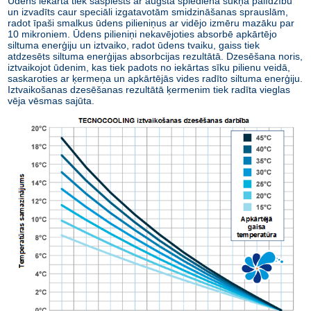
Ūdens iekārtā tiek saspiests ar augsta spiediena sūkņa palīdzību
un izvadīts caur speciāli izgatavotām smidzināšanas sprauslām,
radot īpaši smalkus ūdens pilieniņus ar vidējo izmēru mazāku par
10 mikroniem. Ūdens pilieniņi nekavējoties absorbē apkārtējo
siltuma enerģiju un iztvaiko, radot ūdens tvaiku, gaiss tiek
atdzesēts siltuma enerģijas absorbcijas rezultātā. Dzesēšana noris,
iztvaikojot ūdenim, kas tiek padots no iekārtas sīku pilienu veidā,
saskaroties ar ķermeņa un apkārtējās vides radīto siltuma enerģiju.
Iztvaikošanas dzesēšanas rezultātā ķermenim tiek radīta vieglas
vēja vēsmas sajūta.