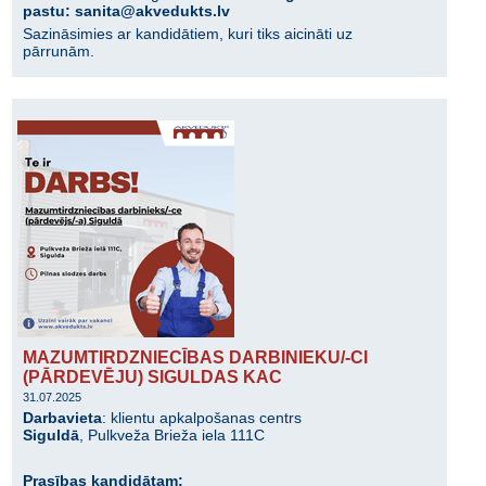
pastu: sanita@akvedukts.lv
Sazināsimies ar kandidātiem, kuri tiks aicināti uz
pārrunām.
MAZUMTIRDZNIECĪBAS DARBINIEKU/-CI
(PĀRDEVĒJU) SIGULDAS KAC
31.07.2025
Darbavieta
: klientu apkalpošanas centrs
Siguldā
, Pulkveža Brieža iela 111C
Prasības kandidātam: