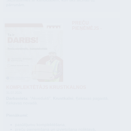
Sazināsimies ar kandidātiem, kuri tiks aicināti uz
pārrunām.
PREČU
PIEŅĒMĒJS -
KOMPLEKTĒTĀJS KRUSTKALNOS
31.07.2026
Darbavieta
: "Akvedukti",
Krustkalni
, Ķekavas pagastā,
Ķekavas novadā.
Pienākumi:
pasūtījumu komplektēšana;
preču pieņemšana un izvietošana noliktavā
.