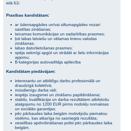
ielā 61i
Prasības kandidātam:
ar ūdensapgādes un/vai siltumapgādes nozari
saistītas zināšanas;
teicamas komunikācijas un sadarbības prasmes;
ļoti labas latviešu un vēlamas krievu valodas
zināšanas;
labas datorlietošanas prasmes;
spēja sekmīgi apgūt un strādāt ar lielu informācijas
apjomu;
B kategorijas autovadītāja apliecība
Kandidātam piedāvājam:
interesantu un atbildīgu darbu profesionālā un
draudzīgā kolektīvā;
mūsdienīgu darba vidi;
iespēju izaugsmei un zināšanu papildināšanai;
stabilu, kvalifikācijai un darba rezultātiem atbilstošu
atalgojumu no 1200 EUR pirms nodokļu nomaksas
un sociālās garantijas;
pēc pārbaudes laika beigām motivējošu piemaksu
sistēmu, kas atkarīga no sasniegtā rezultāta;
veselības apdrošināšanas polisi pēc pārbaudes laika
beigām.