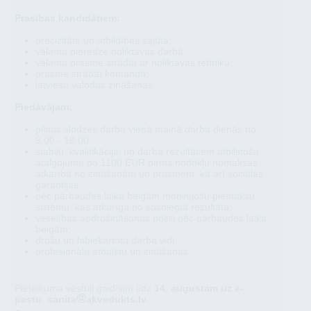
Prasības kandidātiem:
precizitāte un atbildības sajūta;
vēlama pieredze noliktavas darbā;
vēlama prasme strādāt ar noliktavas tehniku;
prasme strādāt komandā;
latviešu valodas zināšanas.
Piedāvājam:
pilnas slodzes darbu vienā maiņā darba dienās no
9.00 - 18.00;
stabilu, kvalifikācijai un darba rezultātiem atbilstošu
atalgojumu no 1100 EUR pirms nodokļu nomaksas,
atkarībā no zināšanām un prasmēm, kā arī sociālās
garantijas;
pēc pārbaudes laika beigām motivējošu piemaksu
sistēmu, kas atkarīga no sasniegtā rezultāta;
veselības apdrošināšanas polisi pēc pārbaudes laika
beigām;
drošu un labiekārtotu darba vidi;
profesionālu atbalstu un zināšanas.
Pieteikuma vēstuli gaidīsim līdz
14. augustam uz e-
pastu
:
sanita
akvedukts.lv
.