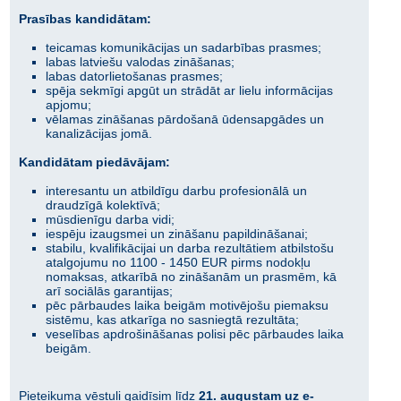
Prasības kandidātam:
teicamas komunikācijas un sadarbības prasmes;
labas latviešu valodas zināšanas;
labas datorlietošanas prasmes;
spēja sekmīgi apgūt un strādāt ar lielu informācijas
apjomu;
vēlamas zināšanas pārdošanā ūdensapgādes un
kanalizācijas jomā.
Kandidātam piedāvājam:
interesantu un atbildīgu darbu profesionālā un
draudzīgā kolektīvā;
mūsdienīgu darba vidi;
iespēju izaugsmei un zināšanu papildināšanai;
stabilu, kvalifikācijai un darba rezultātiem atbilstošu
atalgojumu no 1100 - 1450 EUR pirms nodokļu
nomaksas, atkarībā no zināšanām un prasmēm, kā
arī sociālās garantijas;
pēc pārbaudes laika beigām motivējošu piemaksu
sistēmu, kas atkarīga no sasniegtā rezultāta;
veselības apdrošināšanas polisi pēc pārbaudes laika
beigām.
Pieteikuma vēstuli gaidīsim līdz
21. augustam uz e-