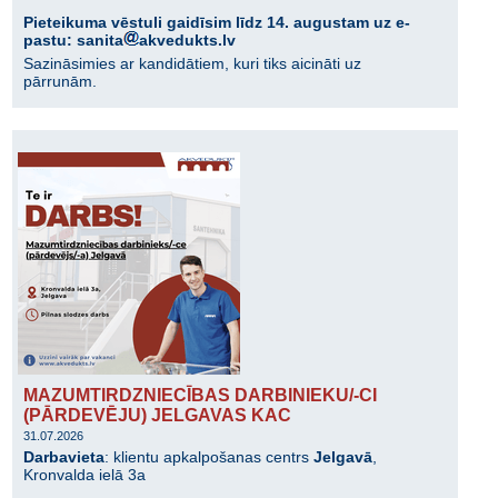
Pieteikuma vēstuli gaidīsim līdz 14. augustam uz e-
pastu: sanita
akvedukts.lv
Sazināsimies ar kandidātiem, kuri tiks aicināti uz
pārrunām.
MAZUMTIRDZNIECĪBAS DARBINIEKU/-CI
(PĀRDEVĒJU) JELGAVAS KAC
31.07.2026
Darbavieta
: klientu apkalpošanas centrs
Jelgavā
,
Kronvalda ielā 3a