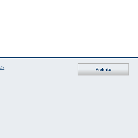
rāk
Piekrītu