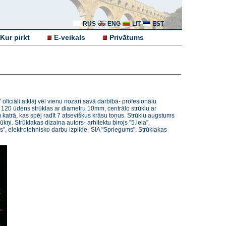
RUS
ENG
LIT
EST
Kur pirkt
E-veikals
Privātums
 oficiāli atklāj vēl vienu nozari savā darbībā- profesionālu
ī 120 ūdens strūklas ar diametru 10mm, centrālo strūklu ar
rā, kas spēj radīt 7 atsevišķus krāsu toņus. Strūklu augstums
. Strūklakas dizaina autors- arhitektu birojs "5.iela",
s", elektrotehnisko darbu izpilde- SIA "Spriegums". Strūklakas