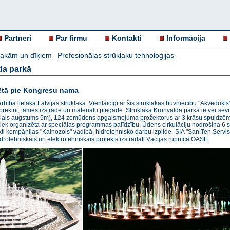
Partneri
Par firmu
Kontakti
Informācija
klakām un dīķiem
Profesionālas strūklaku tehnoloģijas
-
da parkā
sētā pie Kongresu nama
rbībā lielākā Latvijas strūklaka. Vienlaicīgi ar šīs strūklakas būvniecību "Akvedukts"
prēķini, tāmes izstrāde un materiālu piegāde. Strūklaka Kronvalda parkā ietver sev
is augstums 5m), 124 zemūdens apgaismojuma prožektorus ar 3 krāsu spuldzēm kat
k organizēta ar speciālas programmas palīdzību. Ūdens cirkulāciju nodrošina 6 sūkņi
kti kompānijas "Kalnozols" vadībā, hidrotehnisko darbu izpilde- SIA "San.Teh.Servis
idrotehniskais un elektrotehniskais projekts izstrādāti Vācijas rūpnīcā OASE.