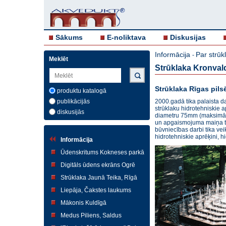
Sākums
E-noliktava
Diskusijas
Informācija
Par strū
-
Meklēt
Strūklaka Kronval
Strūklaka Rīgas pil
produktu katalogā
publikācijās
2000.gadā tika palaista da
strūklaku hidrotehniskie a
diskusijās
diametru 75mm (maksimāla
un apgaismojuma maiņa tie
būvniecības darbi tika vei
hidrotehniskie aprēķini, h
Informācija
Ūdenskritums Kokneses parkā
Digitāls ūdens ekrāns Ogrē
Strūklaka Jaunā Teika, Rīgā
Liepāja, Čakstes laukums
Mākonis Kuldīgā
Medus Piliens, Saldus