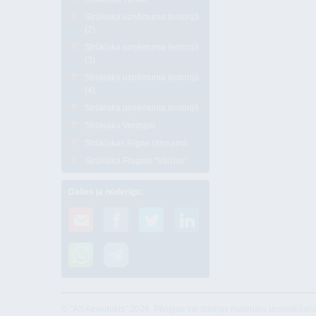
Strūklaka uzņēmuma teritorijā
(2)
Strūklaka uzņēmuma teritorijā
(3)
Strūklaka uzņēmuma teritorijā
(4)
Strūklaka uzņēmuma teritorijā
Strūklaka Ventspilī
Strūklakas Rīgas rātsnamā
Strūklaka Fregate "Valzivs"
Dalies ja noderīgs:
© "AS Akvedukts" 2026. Pilnīgas vai daļējas materiālu izmantošan