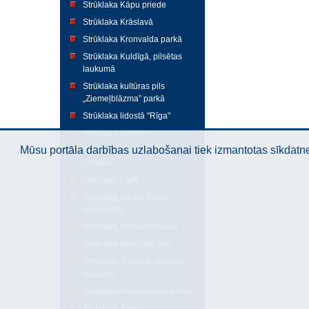
Strūklaka Kāpu priede
Strūklaka Krāslavā
Strūklaka Kronvalda parkā
Strūklaka Kuldīgā, pilsētas
laukumā
Strūklaka kultūras pils
„Ziemeļblāzma” parkā
Strūklaka lidostā "Rīga"
Strūklaka Līvānos
Mūsu portāla darbības uzlabošanai tiek izmantotas sīkdatnes
Strūklaka "Luīze Šarlote"
Ventspilī
Strūklaka Ogrē
Strūklaka pie La Rocca
kompleksa
Strūklaka privātā teritorijā
Strūklaka Rundāles pilī
Strūklaka Siguldā, Stacijas
laukumā
Strūklaka Skrīveru dendrārijā
Strūklaka Turība