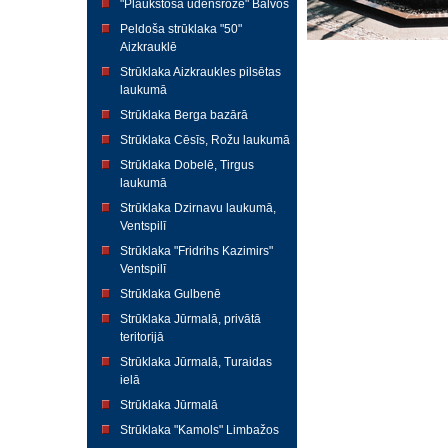
"Plaukstošā ūdensroze" Balvos
Peldoša strūklaka "50"
Aizkrauklē
Strūklaka Aizkraukles pilsētas
laukumā
Strūklaka Berga bazārā
Strūklaka Cēsīs, Rožu laukumā
Strūklaka Dobelē, Tirgus
laukumā
Strūklaka Dzirnavu laukumā,
Ventspilī
Strūklaka "Fridrihs Kazimirs"
Ventspilī
Strūklaka Gulbenē
Strūklaka Jūrmalā, privātā
teritorijā
Strūklaka Jūrmalā, Turaidas
ielā
Strūklaka Jūrmalā
Strūklaka "Kamols" Limbažos